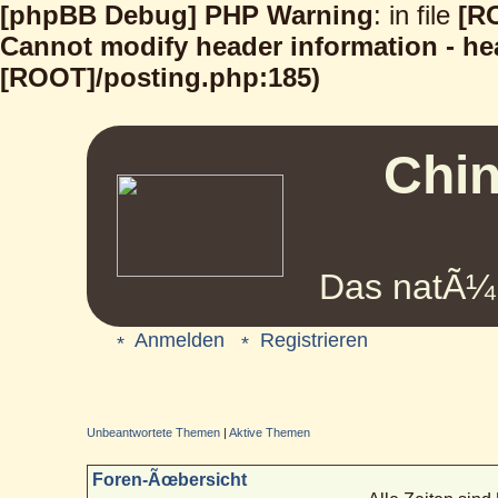
[phpBB Debug] PHP Warning
: in file
[R
Cannot modify header information - hea
[ROOT]/posting.php:185)
Chin
Das natÃ¼r
Anmelden
Registrieren
Unbeantwortete Themen
|
Aktive Themen
Foren-Ãœbersicht