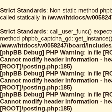
Strict Standards
: Non-static method phpb
called statically in
/www/htdocs/w0058247
Strict Standards
: call_user_func() expect
method phpbb_captcha_gd::get_instance() s
/www/htdocs/w0058247/board/includes/
[phpBB Debug] PHP Warning
: in file
[R
Cannot modify header information - hea
[ROOT]/posting.php:185)
[phpBB Debug] PHP Warning
: in file
[R
Cannot modify header information - hea
[ROOT]/posting.php:185)
[phpBB Debug] PHP Warning
: in file
[R
Cannot modify header information - hea
[ROOT]/posting.php:185)