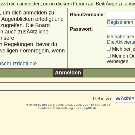
sst dich anmelden, um in diesem Forum auf BeitrÃ¤ge zu antw
n, um dich anmelden zu
Benutzername:
 Augenblicken erledigt und
Registrieren
uzugreifen. Die Board-
Passwort:
rn auch zusÃ¤tzliche
Ich habe mei
unsere
Die Aktivier
n Regelungen, bevor du
Mich bei 
jeweiligen Forenregeln, wenn
Meinen On
verbergen
schutzrichtlinie
Gehe zu:
Powered by
phpBB
© 2000, 2002, 2005, 2007 phpBB Group
Deutsche Ãœbersetzung durch
phpBB.de