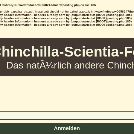
statically in
/www/htdocs/w0058247/board/posting.php
on line
185
d phpbb_captcha_gd::get_instance() should not be called statically in
/www/htdocs/w0058247/boa
y header information - headers already sent by (output started at [ROOT]/posting.php:185)
y header information - headers already sent by (output started at [ROOT]/posting.php:185)
y header information - headers already sent by (output started at [ROOT]/posting.php:185)
y header information - headers already sent by (output started at [ROOT]/posting.php:185)
hinchilla-Scientia-
Das natÃ¼rlich andere Chinch
Anmelden