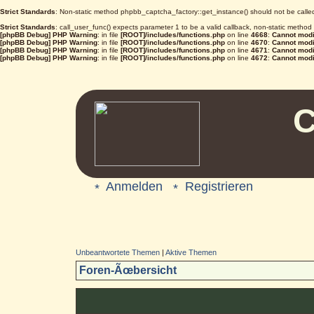
Strict Standards
: Non-static method phpbb_captcha_factory::get_instance() should not be called 
Strict Standards
: call_user_func() expects parameter 1 to be a valid callback, non-static metho
[phpBB Debug] PHP Warning
: in file
[ROOT]/includes/functions.php
on line
4668
:
Cannot modif
[phpBB Debug] PHP Warning
: in file
[ROOT]/includes/functions.php
on line
4670
:
Cannot modif
[phpBB Debug] PHP Warning
: in file
[ROOT]/includes/functions.php
on line
4671
:
Cannot modif
[phpBB Debug] PHP Warning
: in file
[ROOT]/includes/functions.php
on line
4672
:
Cannot modif
C
Anmelden
Registrieren
Unbeantwortete Themen
|
Aktive Themen
Foren-Ãœbersicht