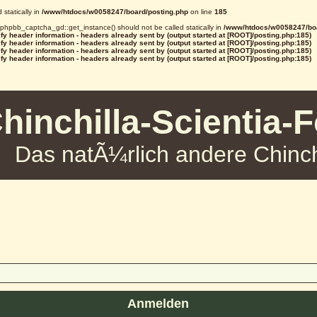
statically in
/www/htdocs/w0058247/board/posting.php
on line
185
d phpbb_captcha_gd::get_instance() should not be called statically in
/www/htdocs/w0058247/boa
y header information - headers already sent by (output started at [ROOT]/posting.php:185)
y header information - headers already sent by (output started at [ROOT]/posting.php:185)
y header information - headers already sent by (output started at [ROOT]/posting.php:185)
y header information - headers already sent by (output started at [ROOT]/posting.php:185)
hinchilla-Scientia-
Das natÃ¼rlich andere Chinch
Anmelden