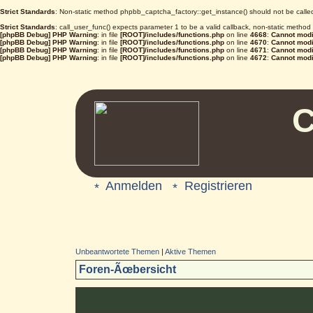
Strict Standards
: Non-static method phpbb_captcha_factory::get_instance() should not be called 
Strict Standards
: call_user_func() expects parameter 1 to be a valid callback, non-static metho
[phpBB Debug] PHP Warning
: in file
[ROOT]/includes/functions.php
on line
4668
:
Cannot modif
[phpBB Debug] PHP Warning
: in file
[ROOT]/includes/functions.php
on line
4670
:
Cannot modif
[phpBB Debug] PHP Warning
: in file
[ROOT]/includes/functions.php
on line
4671
:
Cannot modif
[phpBB Debug] PHP Warning
: in file
[ROOT]/includes/functions.php
on line
4672
:
Cannot modif
C
Anmelden
Registrieren
Unbeantwortete Themen
|
Aktive Themen
Foren-Ãœbersicht