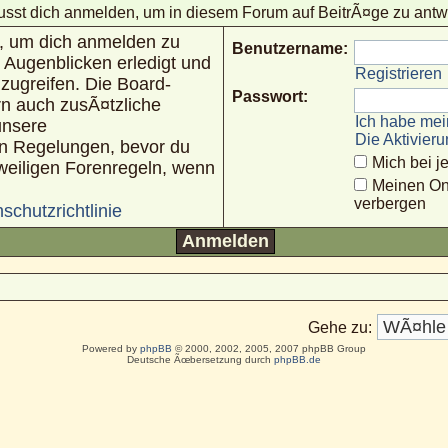
sst dich anmelden, um in diesem Forum auf BeitrÃ¤ge zu antw
n, um dich anmelden zu
Benutzername:
 Augenblicken erledigt und
Registrieren
uzugreifen. Die Board-
Passwort:
rn auch zusÃ¤tzliche
Ich habe mei
unsere
Die Aktivier
n Regelungen, bevor du
Mich bei 
jeweiligen Forenregeln, wenn
Meinen On
verbergen
schutzrichtlinie
Gehe zu:
Powered by
phpBB
© 2000, 2002, 2005, 2007 phpBB Group
Deutsche Ãœbersetzung durch
phpBB.de