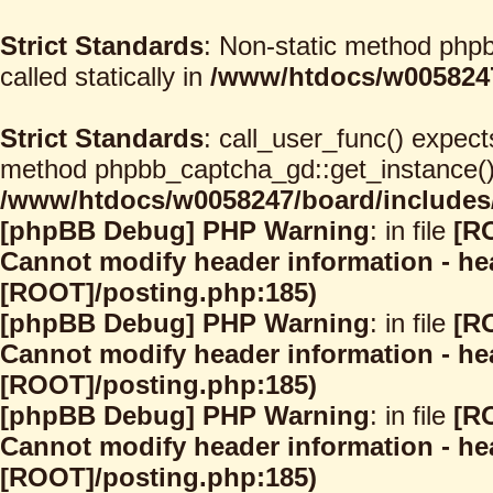
Strict Standards
: Non-static method phpb
called statically in
/www/htdocs/w0058247
Strict Standards
: call_user_func() expect
method phpbb_captcha_gd::get_instance() s
/www/htdocs/w0058247/board/includes/
[phpBB Debug] PHP Warning
: in file
[R
Cannot modify header information - hea
[ROOT]/posting.php:185)
[phpBB Debug] PHP Warning
: in file
[R
Cannot modify header information - hea
[ROOT]/posting.php:185)
[phpBB Debug] PHP Warning
: in file
[R
Cannot modify header information - hea
[ROOT]/posting.php:185)