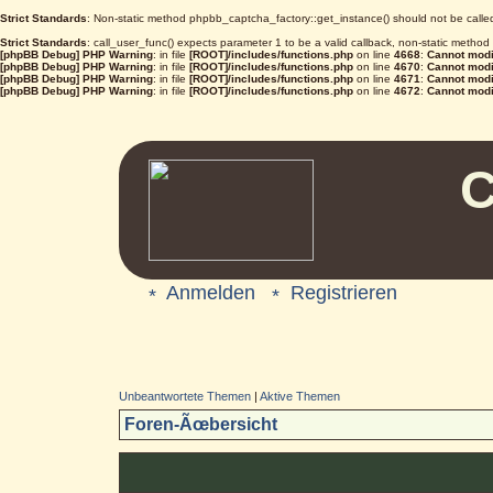
Strict Standards
: Non-static method phpbb_captcha_factory::get_instance() should not be called 
Strict Standards
: call_user_func() expects parameter 1 to be a valid callback, non-static metho
[phpBB Debug] PHP Warning
: in file
[ROOT]/includes/functions.php
on line
4668
:
Cannot modif
[phpBB Debug] PHP Warning
: in file
[ROOT]/includes/functions.php
on line
4670
:
Cannot modif
[phpBB Debug] PHP Warning
: in file
[ROOT]/includes/functions.php
on line
4671
:
Cannot modif
[phpBB Debug] PHP Warning
: in file
[ROOT]/includes/functions.php
on line
4672
:
Cannot modif
C
Anmelden
Registrieren
Unbeantwortete Themen
|
Aktive Themen
Foren-Ãœbersicht