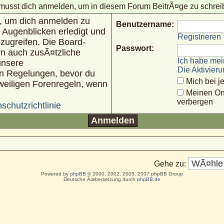
musst dich anmelden, um in diesem Forum BeitrÃ¤ge zu schrei
n, um dich anmelden zu
Benutzername:
 Augenblicken erledigt und
Registrieren
uzugreifen. Die Board-
Passwort:
rn auch zusÃ¤tzliche
Ich habe mei
unsere
Die Aktivier
n Regelungen, bevor du
Mich bei 
jeweiligen Forenregeln, wenn
Meinen On
verbergen
schutzrichtlinie
Gehe zu:
Powered by
phpBB
© 2000, 2002, 2005, 2007 phpBB Group
Deutsche Ãœbersetzung durch
phpBB.de