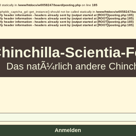
statically in
/www/htdocs/w0058247/board/posting.php
on line
185
d phpbb_captcha_gd::get_instance() should not be called statically in
/www/htdocs/w0058247/boa
y header information - headers already sent by (output started at [ROOT]/posting.php:185)
y header information - headers already sent by (output started at [ROOT]/posting.php:185)
y header information - headers already sent by (output started at [ROOT]/posting.php:185)
y header information - headers already sent by (output started at [ROOT]/posting.php:185)
hinchilla-Scientia-
Das natÃ¼rlich andere Chinch
Anmelden