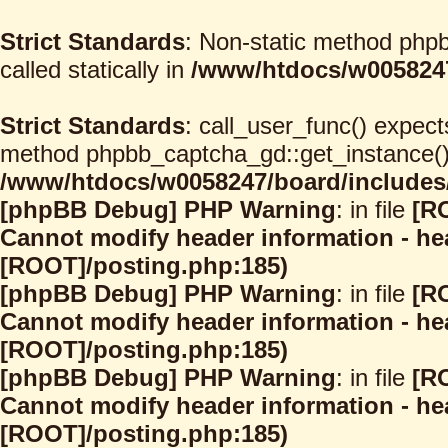
Strict Standards
: Non-static method phpb
called statically in
/www/htdocs/w0058247
Strict Standards
: call_user_func() expect
method phpbb_captcha_gd::get_instance() s
/www/htdocs/w0058247/board/includes/
[phpBB Debug] PHP Warning
: in file
[R
Cannot modify header information - hea
[ROOT]/posting.php:185)
[phpBB Debug] PHP Warning
: in file
[R
Cannot modify header information - hea
[ROOT]/posting.php:185)
[phpBB Debug] PHP Warning
: in file
[R
Cannot modify header information - hea
[ROOT]/posting.php:185)