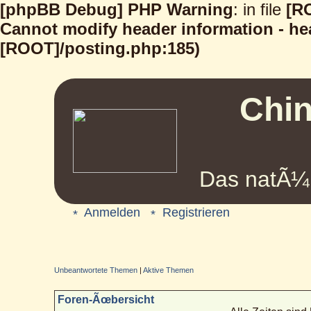
[phpBB Debug] PHP Warning
: in file
[R
Cannot modify header information - hea
[ROOT]/posting.php:185)
Chin
Das natÃ¼r
Anmelden
Registrieren
Unbeantwortete Themen
|
Aktive Themen
Foren-Ãœbersicht