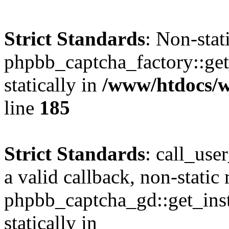
Strict Standards
: Non-sta
phpbb_captcha_factory::get_
statically in
/www/htdocs/w
line
185
Strict Standards
: call_use
a valid callback, non-static
phpbb_captcha_gd::get_inst
statically in