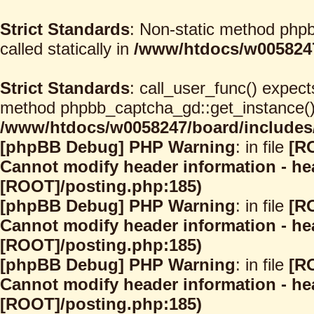
Strict Standards
: Non-static method phpb
called statically in
/www/htdocs/w0058247
Strict Standards
: call_user_func() expect
method phpbb_captcha_gd::get_instance() s
/www/htdocs/w0058247/board/includes/
[phpBB Debug] PHP Warning
: in file
[R
Cannot modify header information - hea
[ROOT]/posting.php:185)
[phpBB Debug] PHP Warning
: in file
[R
Cannot modify header information - hea
[ROOT]/posting.php:185)
[phpBB Debug] PHP Warning
: in file
[R
Cannot modify header information - hea
[ROOT]/posting.php:185)