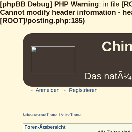
[phpBB Debug] PHP Warning
: in file
[R
Cannot modify header information - hea
[ROOT]/posting.php:185)
Chin
Das natÃ¼r
Anmelden
Registrieren
Unbeantwortete Themen
|
Aktive Themen
Foren-Ãœbersicht