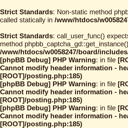
Strict Standards
: Non-static method phpb
called statically in
/www/htdocs/w0058247
Strict Standards
: call_user_func() expect
method phpbb_captcha_gd::get_instance() s
/www/htdocs/w0058247/board/includes/
[phpBB Debug] PHP Warning
: in file
[R
Cannot modify header information - hea
[ROOT]/posting.php:185)
[phpBB Debug] PHP Warning
: in file
[R
Cannot modify header information - hea
[ROOT]/posting.php:185)
[phpBB Debug] PHP Warning
: in file
[R
Cannot modify header information - hea
[ROOT]/posting.php:185)