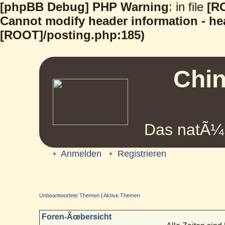
[phpBB Debug] PHP Warning
: in file
[R
Cannot modify header information - hea
[ROOT]/posting.php:185)
Chin
Das natÃ¼r
Anmelden
Registrieren
Unbeantwortete Themen
|
Aktive Themen
Foren-Ãœbersicht