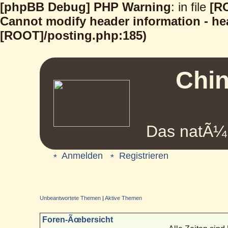
[phpBB Debug] PHP Warning
: in file
[R
Cannot modify header information - hea
[ROOT]/posting.php:185)
Chin
Das natÃ¼r
Anmelden
Registrieren
Unbeantwortete Themen
|
Aktive Themen
Foren-Ãœbersicht