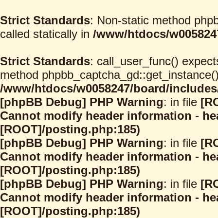
Strict Standards
: Non-static method phpb
called statically in
/www/htdocs/w0058247
Strict Standards
: call_user_func() expect
method phpbb_captcha_gd::get_instance() s
/www/htdocs/w0058247/board/includes/
[phpBB Debug] PHP Warning
: in file
[R
Cannot modify header information - hea
[ROOT]/posting.php:185)
[phpBB Debug] PHP Warning
: in file
[R
Cannot modify header information - hea
[ROOT]/posting.php:185)
[phpBB Debug] PHP Warning
: in file
[R
Cannot modify header information - hea
[ROOT]/posting.php:185)