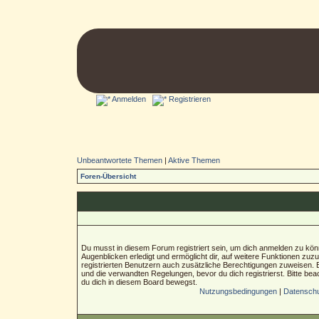
Anmelden
Registrieren
Unbeantwortete Themen
|
Aktive Themen
Foren-Übersicht
Du musst in diesem Forum registriert sein, um dich anmelden zu könn
Augenblicken erledigt und ermöglicht dir, auf weitere Funktionen zuz
registrierten Benutzern auch zusätzliche Berechtigungen zuweisen.
und die verwandten Regelungen, bevor du dich registrierst. Bitte bea
du dich in diesem Board bewegst.
Nutzungsbedingungen
|
Datenschut