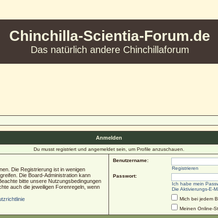
Chinchilla-Scientia-Forum.de
Das natürlich andere Chinchillaforum
Anmelden
Du musst registriert und angemeldet sein, um Profile anzuschauen.
Benutzername:
Registrieren
en. Die Registrierung ist in wenigen
ugreifen. Die Board-Administration kann
Passwort:
 Beachte bitte unsere Nutzungsbedingungen
Ich habe mein Pass
chte auch die jeweiligen Forenregeln, wenn
Die Aktivierungs-E-M
zrichtlinie
Mich bei jedem 
Meinen Online-St