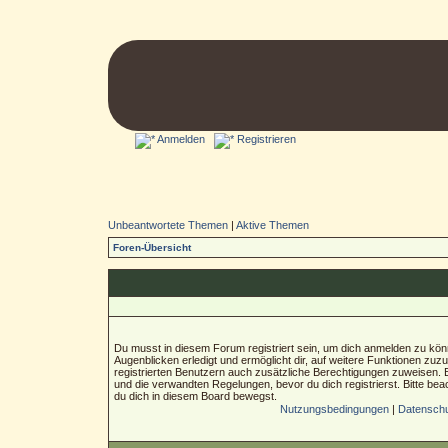
Anmelden
Registrieren
Unbeantwortete Themen
|
Aktive Themen
Foren-Übersicht
Du musst in diesem Forum registriert sein, um dich anmelden zu könn
Augenblicken erledigt und ermöglicht dir, auf weitere Funktionen zuz
registrierten Benutzern auch zusätzliche Berechtigungen zuweisen.
und die verwandten Regelungen, bevor du dich registrierst. Bitte bea
du dich in diesem Board bewegst.
Nutzungsbedingungen
|
Datenschut