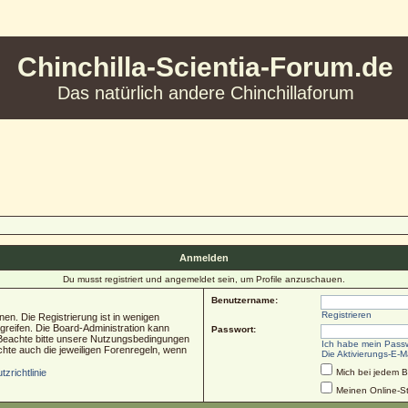
Chinchilla-Scientia-Forum.de
Das natürlich andere Chinchillaforum
Anmelden
Du musst registriert und angemeldet sein, um Profile anzuschauen.
Benutzername:
Registrieren
en. Die Registrierung ist in wenigen
ugreifen. Die Board-Administration kann
Passwort:
 Beachte bitte unsere Nutzungsbedingungen
Ich habe mein Pass
chte auch die jeweiligen Forenregeln, wenn
Die Aktivierungs-E-M
zrichtlinie
Mich bei jedem 
Meinen Online-St