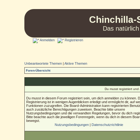
Chinchilla-
Das natürlich
Anmelden
Registrieren
Unbeantwortete Themen
|
Aktive Themen
Foren-Übersicht
Du musst registriert un
Du musst in diesem Forum registriert sein, um dich anmelden zu können. D
Registrierung ist in wenigen Augenblicken erledigt und ermöglicht dir, auf we
Funktionen zuzugreifen. Die Board-Administration kann registrierten Benut
auch zusätzliche Berechtigungen zuweisen. Beachte bitte unsere
Nutzungsbedingungen und die verwandten Regelungen, bevor du dich regist
Bitte beachte auch die jeweiligen Forenregeln, wenn du dich in diesem Boa
bewegst.
Nutzungsbedingungen
|
Datenschutzrichtlinie