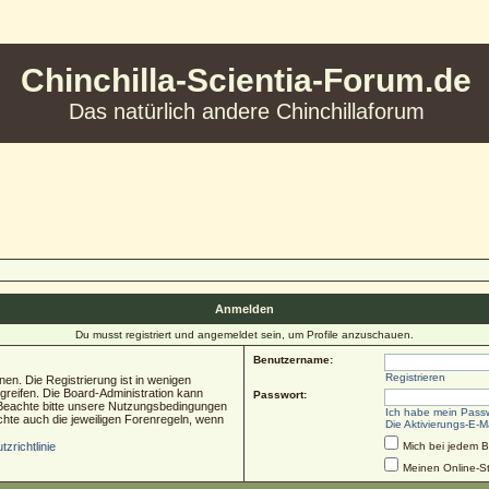
Chinchilla-Scientia-Forum.de
Das natürlich andere Chinchillaforum
Anmelden
Du musst registriert und angemeldet sein, um Profile anzuschauen.
Benutzername:
Registrieren
en. Die Registrierung ist in wenigen
ugreifen. Die Board-Administration kann
Passwort:
 Beachte bitte unsere Nutzungsbedingungen
Ich habe mein Pass
chte auch die jeweiligen Forenregeln, wenn
Die Aktivierungs-E-M
zrichtlinie
Mich bei jedem 
Meinen Online-St