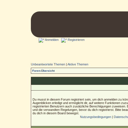
Anmelden
Registrieren
Unbeantwortete Themen
|
Aktive Themen
Foren-Übersicht
Du musst in diesem Forum registriert sein, um dich anmelden zu könn
Augenblicken erledigt und ermöglicht dir, auf weitere Funktionen zuz
registrierten Benutzern auch zusätzliche Berechtigungen zuweisen.
und die verwandten Regelungen, bevor du dich registrierst. Bitte bea
du dich in diesem Board bewegst.
Nutzungsbedingungen
|
Datenschut