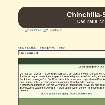
Chinchilla-
Das natürlich
Anmelden
Registrieren
Unbeantwortete Themen
|
Aktive Themen
Foren-Übersicht
Du musst registriert un
Du musst in diesem Forum registriert sein, um dich anmelden zu können. D
Registrierung ist in wenigen Augenblicken erledigt und ermöglicht dir, auf we
Funktionen zuzugreifen. Die Board-Administration kann registrierten Benut
auch zusätzliche Berechtigungen zuweisen. Beachte bitte unsere
Nutzungsbedingungen und die verwandten Regelungen, bevor du dich regist
Bitte beachte auch die jeweiligen Forenregeln, wenn du dich in diesem Boa
bewegst.
Nutzungsbedingungen
|
Datenschutzrichtlinie