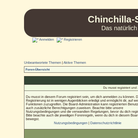
Chinchilla-
Das natürlich
Anmelden
Registrieren
Unbeantwortete Themen
|
Aktive Themen
Foren-Übersicht
Du musst registriert un
Du musst in diesem Forum registriert sein, um dich anmelden zu können. D
Registrierung ist in wenigen Augenblicken erledigt und ermöglicht dir, auf we
Funktionen zuzugreifen. Die Board-Administration kann registrierten Benut
auch zusätzliche Berechtigungen zuweisen. Beachte bitte unsere
Nutzungsbedingungen und die verwandten Regelungen, bevor du dich regist
Bitte beachte auch die jeweiligen Forenregeln, wenn du dich in diesem Boa
bewegst.
Nutzungsbedingungen
|
Datenschutzrichtlinie