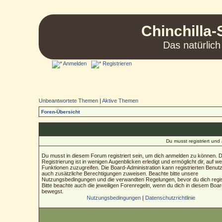
Chinchilla-
Das natürlich
Anmelden
Registrieren
Unbeantwortete Themen
|
Aktive Themen
Foren-Übersicht
Du musst registriert un
Du musst in diesem Forum registriert sein, um dich anmelden zu können. D
Registrierung ist in wenigen Augenblicken erledigt und ermöglicht dir, auf we
Funktionen zuzugreifen. Die Board-Administration kann registrierten Benut
auch zusätzliche Berechtigungen zuweisen. Beachte bitte unsere
Nutzungsbedingungen und die verwandten Regelungen, bevor du dich regist
Bitte beachte auch die jeweiligen Forenregeln, wenn du dich in diesem Boa
bewegst.
Nutzungsbedingungen
|
Datenschutzrichtlinie