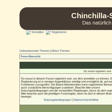
Chinchilla-
Das natürlich
Anmelden
Registrieren
Unbeantwortete Themen
|
Aktive Themen
Foren-Übersicht
Du musst registriert un
Du musst in diesem Forum registriert sein, um dich anmelden zu können. D
Registrierung ist in wenigen Augenblicken erledigt und ermöglicht dir, auf we
Funktionen zuzugreifen. Die Board-Administration kann registrierten Benut
auch zusätzliche Berechtigungen zuweisen. Beachte bitte unsere
Nutzungsbedingungen und die verwandten Regelungen, bevor du dich regist
Bitte beachte auch die jeweiligen Forenregeln, wenn du dich in diesem Boa
bewegst.
Nutzungsbedingungen
|
Datenschutzrichtlinie