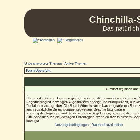
Chinchilla-
Das natürlich
Anmelden
Registrieren
Unbeantwortete Themen
|
Aktive Themen
Foren-Übersicht
Du musst registriert un
Du musst in diesem Forum registriert sein, um dich anmelden zu können. D
Registrierung ist in wenigen Augenblicken erledigt und ermöglicht dir, auf we
Funktionen zuzugreifen. Die Board-Administration kann registrierten Benut
auch zusätzliche Berechtigungen zuweisen. Beachte bitte unsere
Nutzungsbedingungen und die verwandten Regelungen, bevor du dich regist
Bitte beachte auch die jeweiligen Forenregeln, wenn du dich in diesem Boa
bewegst.
Nutzungsbedingungen
|
Datenschutzrichtlinie