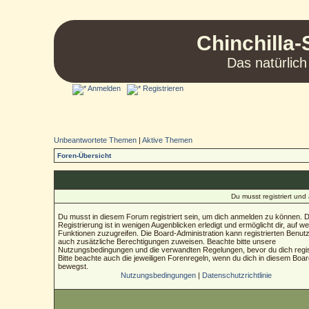
Chinchilla-
Das natürlich
Anmelden
Registrieren
Unbeantwortete Themen
|
Aktive Themen
Foren-Übersicht
Du musst registriert un
Du musst in diesem Forum registriert sein, um dich anmelden zu können. D
Registrierung ist in wenigen Augenblicken erledigt und ermöglicht dir, auf we
Funktionen zuzugreifen. Die Board-Administration kann registrierten Benut
auch zusätzliche Berechtigungen zuweisen. Beachte bitte unsere
Nutzungsbedingungen und die verwandten Regelungen, bevor du dich regist
Bitte beachte auch die jeweiligen Forenregeln, wenn du dich in diesem Boa
bewegst.
Nutzungsbedingungen
|
Datenschutzrichtlinie