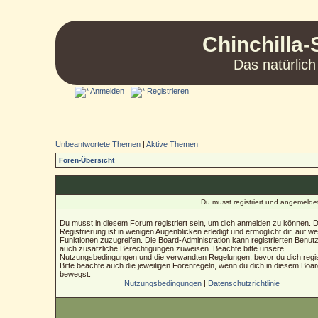
Chinchilla-
Das natürlich
Anmelden
Registrieren
Unbeantwortete Themen
|
Aktive Themen
Foren-Übersicht
Du musst registriert und angemelde
Du musst in diesem Forum registriert sein, um dich anmelden zu können. D
Registrierung ist in wenigen Augenblicken erledigt und ermöglicht dir, auf we
Funktionen zuzugreifen. Die Board-Administration kann registrierten Benut
auch zusätzliche Berechtigungen zuweisen. Beachte bitte unsere
Nutzungsbedingungen und die verwandten Regelungen, bevor du dich regist
Bitte beachte auch die jeweiligen Forenregeln, wenn du dich in diesem Boa
bewegst.
Nutzungsbedingungen
|
Datenschutzrichtlinie