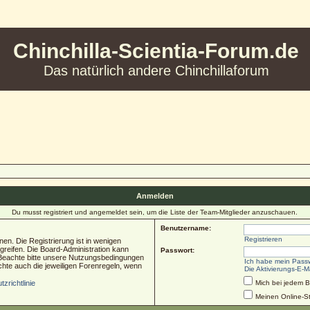
Chinchilla-Scientia-Forum.de
Das natürlich andere Chinchillaforum
Anmelden
Du musst registriert und angemeldet sein, um die Liste der Team-Mitglieder anzuschauen.
Benutzername:
Registrieren
en. Die Registrierung ist in wenigen
ugreifen. Die Board-Administration kann
Passwort:
 Beachte bitte unsere Nutzungsbedingungen
Ich habe mein Pass
chte auch die jeweiligen Forenregeln, wenn
Die Aktivierungs-E-M
zrichtlinie
Mich bei jedem 
Meinen Online-St