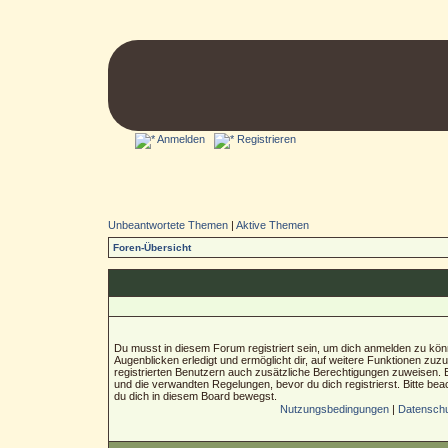
Anmelden
Registrieren
Unbeantwortete Themen
|
Aktive Themen
Foren-Übersicht
Du musst in diesem Forum registriert sein, um dich anmelden zu könn
Augenblicken erledigt und ermöglicht dir, auf weitere Funktionen zuz
registrierten Benutzern auch zusätzliche Berechtigungen zuweisen.
und die verwandten Regelungen, bevor du dich registrierst. Bitte bea
du dich in diesem Board bewegst.
Nutzungsbedingungen
|
Datenschut