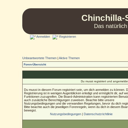
Chinchilla-
Das natürlich
Anmelden
Registrieren
Unbeantwortete Themen
|
Aktive Themen
Foren-Übersicht
Du musst registriert und angemelde
Du musst in diesem Forum registriert sein, um dich anmelden zu können. D
Registrierung ist in wenigen Augenblicken erledigt und ermöglicht dir, auf we
Funktionen zuzugreifen. Die Board-Administration kann registrierten Benut
auch zusätzliche Berechtigungen zuweisen. Beachte bitte unsere
Nutzungsbedingungen und die verwandten Regelungen, bevor du dich regist
Bitte beachte auch die jeweiligen Forenregeln, wenn du dich in diesem Boa
bewegst.
Nutzungsbedingungen
|
Datenschutzrichtlinie