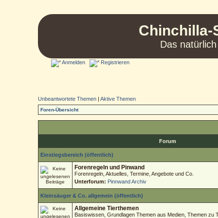
Chinchilla-
Das natürlich
Anmelden
Registrieren
Unbeantwortete Themen
|
Aktive Themen
Foren-Übersicht
Forum
Einstiegsbereich (öffentlich)
Forenregeln und Pinwand
Forenregeln, Aktuelles, Termine, Angebote und Co.
Unterforum:
Pinnwand Archiv
Kleinsäuger & Co. allgemein (öffentlich)
Allgemeine Tierthemen
Basiswissen, Grundlagen Themen aus Medien, Themen zu Tie