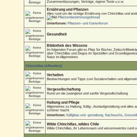
Zusammenfassungen, Vorträge, eigene Texte u.s.w.
Ernährung und Pflanzen
Alles rund um die richtige Ernährung von Chinchillas und an
Pflanzenbestimmungsthread
Unterforum:
Pflanzen- und Gartenforum
Gesundheit
Bibliothek des Wissens
Im folgenden Forum gibt es Platz für Bücher, Zeitschriftbeitr
über Chinchillas und Degus im Speziellen und Grundlagewisse
Natur im Allgemeinen.
Chinchillas (öffentlich)
Verhalten
Beobachtungen und Tipps zum Sozialverhalten und allgemein
Vergesellschaftung
Rund um die zwanglose und sanfte Vergesellschaftung
Haltung und Pflege
Allgemeines zu Haltung, Käfig-, Auslaufgestaltung und alles
schöner macht
Unterforen:
Käfigbau und -gestaltung
,
Nachwuchs
,
Gesundh
Wilde Chinchillas, wildes Chile
Wilde Chinchillas, ihr Lebensraum und wissenswertes rund 