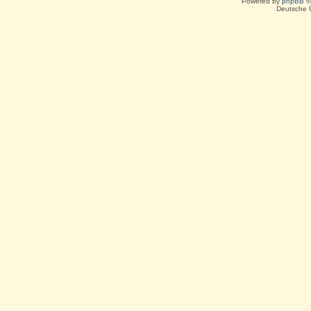
Powered by
phpBB
©
Deutsche 