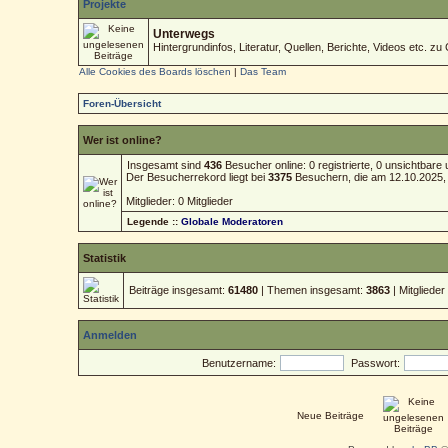
Projekte
Unterwegs
Hintergrundinfos, Literatur, Quellen, Berichte, Videos etc. zu 
Alle Cookies des Boards löschen
|
Das Team
Foren-Übersicht
Wer ist online?
Insgesamt sind
436
Besucher online: 0 registrierte, 0 unsichtbar
Der Besucherrekord liegt bei
3375
Besuchern, die am 12.10.2025, 1
Mitglieder: 0 Mitglieder
Legende ::
Globale Moderatoren
Statistik
Beiträge insgesamt:
61480
| Themen insgesamt:
3863
| Mitgliede
Anmelden
Benutzername:
Passwort:
Neue Beiträge