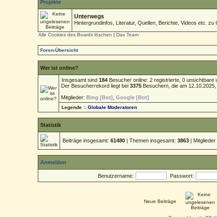
Projekte
Unterwegs
Hintergrundinfos, Literatur, Quellen, Berichte, Videos etc. zu 
Alle Cookies des Boards löschen
|
Das Team
Foren-Übersicht
Wer ist online?
Insgesamt sind
184
Besucher online: 2 registrierte, 0 unsichtbar
Der Besucherrekord liegt bei
3375
Besuchern, die am 12.10.2025, 1
Mitglieder:
Bing [Bot]
,
Google [Bot]
Legende ::
Globale Moderatoren
Statistik
Beiträge insgesamt:
61480
| Themen insgesamt:
3863
| Mitgliede
Anmelden
Benutzername:
Passwort:
Neue Beiträge