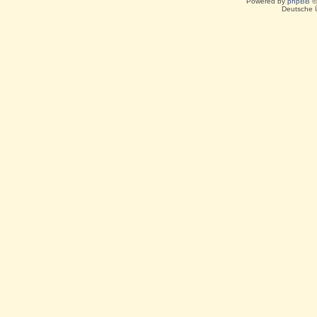
Powered by
phpBB
©
Deutsche 