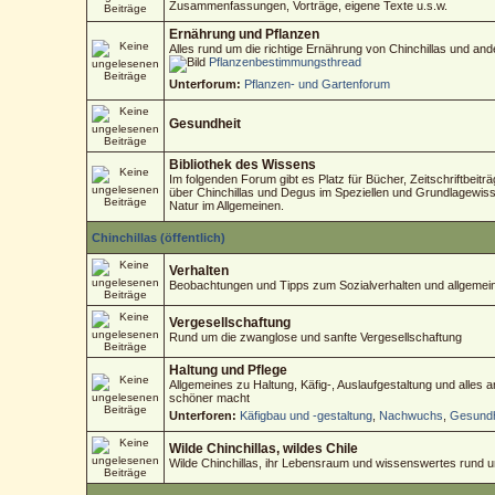
Zusammenfassungen, Vorträge, eigene Texte u.s.w.
Ernährung und Pflanzen
Alles rund um die richtige Ernährung von Chinchillas und an
Pflanzenbestimmungsthread
Unterforum:
Pflanzen- und Gartenforum
Gesundheit
Bibliothek des Wissens
Im folgenden Forum gibt es Platz für Bücher, Zeitschriftbeitr
über Chinchillas und Degus im Speziellen und Grundlagewisse
Natur im Allgemeinen.
Chinchillas (öffentlich)
Verhalten
Beobachtungen und Tipps zum Sozialverhalten und allgemein
Vergesellschaftung
Rund um die zwanglose und sanfte Vergesellschaftung
Haltung und Pflege
Allgemeines zu Haltung, Käfig-, Auslaufgestaltung und alles
schöner macht
Unterforen:
Käfigbau und -gestaltung
,
Nachwuchs
,
Gesundh
Wilde Chinchillas, wildes Chile
Wilde Chinchillas, ihr Lebensraum und wissenswertes rund 