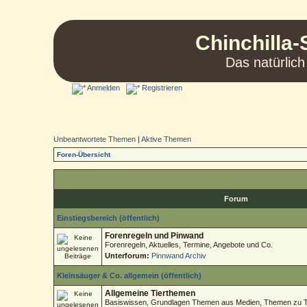
Chinchilla-
Das natürlich
Anmelden
Registrieren
Unbeantwortete Themen
|
Aktive Themen
Foren-Übersicht
Forum
Einstiegsbereich (öffentlich)
Forenregeln und Pinwand
Forenregeln, Aktuelles, Termine, Angebote und Co.
Unterforum:
Pinnwand Archiv
Kleinsäuger & Co. allgemein (öffentlich)
Allgemeine Tierthemen
Basiswissen, Grundlagen Themen aus Medien, Themen zu Tie