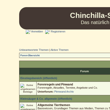
Chinchilla-
Das natürlich
Anmelden
Registrieren
Unbeantwortete Themen
|
Aktive Themen
Foren-Übersicht
Forum
Einstiegsbereich (öffentlich)
Forenregeln und Pinwand
Forenregeln, Aktuelles, Termine, Angebote und Co.
Unterforum:
Pinnwand Archiv
Kleinsäuger & Co. allgemein (öffentlich)
Allgemeine Tierthemen
Basiswissen, Grundlagen Themen aus Medien, Themen zu Tie