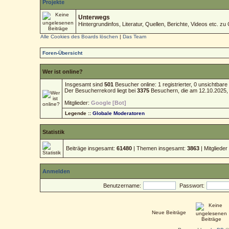
Projekte
Unterwegs
Hintergrundinfos, Literatur, Quellen, Berichte, Videos etc. zu 
Alle Cookies des Boards löschen
|
Das Team
Foren-Übersicht
Wer ist online?
Insgesamt sind
501
Besucher online: 1 registrierter, 0 unsichtba
Der Besucherrekord liegt bei
3375
Besuchern, die am 12.10.2025, 1
Mitglieder:
Google [Bot]
Legende ::
Globale Moderatoren
Statistik
Beiträge insgesamt:
61480
| Themen insgesamt:
3863
| Mitgliede
Anmelden
Benutzername:
Passwort:
Neue Beiträge