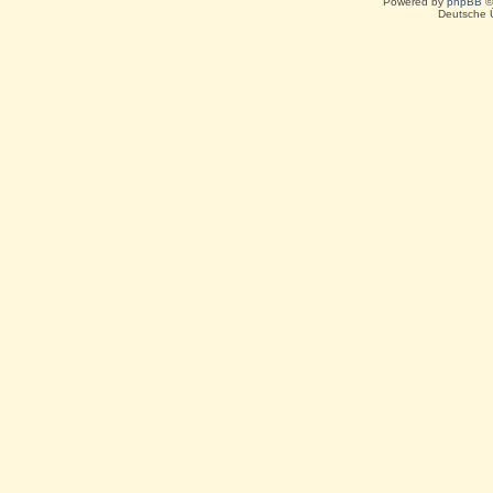
Powered by
phpBB
©
Deutsche 