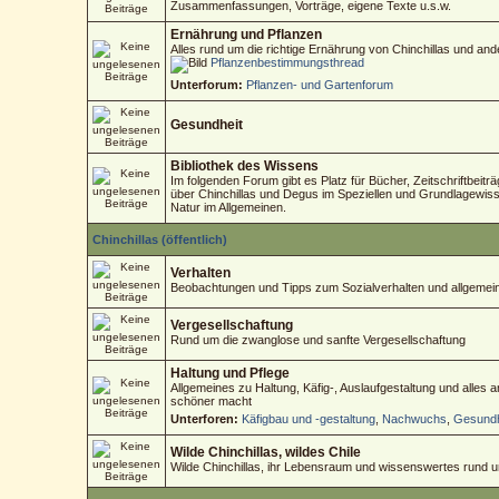
Zusammenfassungen, Vorträge, eigene Texte u.s.w.
Ernährung und Pflanzen
Alles rund um die richtige Ernährung von Chinchillas und an
Pflanzenbestimmungsthread
Unterforum:
Pflanzen- und Gartenforum
Gesundheit
Bibliothek des Wissens
Im folgenden Forum gibt es Platz für Bücher, Zeitschriftbeitr
über Chinchillas und Degus im Speziellen und Grundlagewisse
Natur im Allgemeinen.
Chinchillas (öffentlich)
Verhalten
Beobachtungen und Tipps zum Sozialverhalten und allgemein
Vergesellschaftung
Rund um die zwanglose und sanfte Vergesellschaftung
Haltung und Pflege
Allgemeines zu Haltung, Käfig-, Auslaufgestaltung und alles
schöner macht
Unterforen:
Käfigbau und -gestaltung
,
Nachwuchs
,
Gesundh
Wilde Chinchillas, wildes Chile
Wilde Chinchillas, ihr Lebensraum und wissenswertes rund 