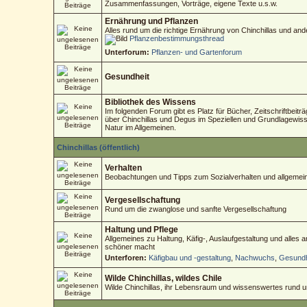
Zusammenfassungen, Vorträge, eigene Texte u.s.w.
Ernährung und Pflanzen
Alles rund um die richtige Ernährung von Chinchillas und an
Pflanzenbestimmungsthread
Unterforum:
Pflanzen- und Gartenforum
Gesundheit
Bibliothek des Wissens
Im folgenden Forum gibt es Platz für Bücher, Zeitschriftbeitr
über Chinchillas und Degus im Speziellen und Grundlagewisse
Natur im Allgemeinen.
Chinchillas (öffentlich)
Verhalten
Beobachtungen und Tipps zum Sozialverhalten und allgemein
Vergesellschaftung
Rund um die zwanglose und sanfte Vergesellschaftung
Haltung und Pflege
Allgemeines zu Haltung, Käfig-, Auslaufgestaltung und alles
schöner macht
Unterforen:
Käfigbau und -gestaltung
,
Nachwuchs
,
Gesundh
Wilde Chinchillas, wildes Chile
Wilde Chinchillas, ihr Lebensraum und wissenswertes rund 