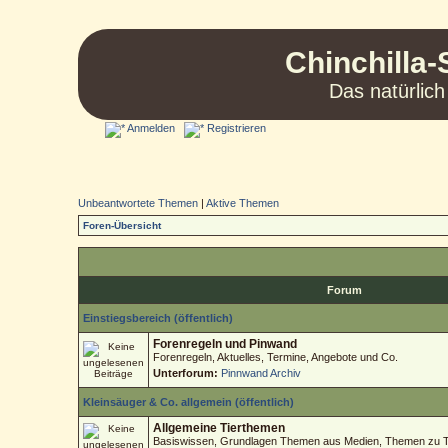
Chinchilla-
Das natürlich
Anmelden
Registrieren
Unbeantwortete Themen
|
Aktive Themen
Foren-Übersicht
Forum
Einstiegsbereich (öffentlich)
Forenregeln und Pinwand
Forenregeln, Aktuelles, Termine, Angebote und Co.
Unterforum:
Pinnwand Archiv
Kleinsäuger & Co. allgemein (öffentlich)
Allgemeine Tierthemen
Basiswissen, Grundlagen Themen aus Medien, Themen zu Tie