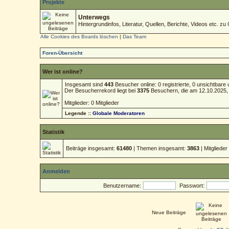
Projekte
Unterwegs
Hintergrundinfos, Literatur, Quellen, Berichte, Videos etc. zu 
Alle Cookies des Boards löschen
|
Das Team
Foren-Übersicht
Wer ist online?
Insgesamt sind
443
Besucher online: 0 registrierte, 0 unsichtbar
Der Besucherrekord liegt bei
3375
Besuchern, die am 12.10.2025, 1
Mitglieder: 0 Mitglieder
Legende ::
Globale Moderatoren
Statistik
Beiträge insgesamt:
61480
| Themen insgesamt:
3863
| Mitgliede
Anmelden
Benutzername:
Passwort:
Neue Beiträge