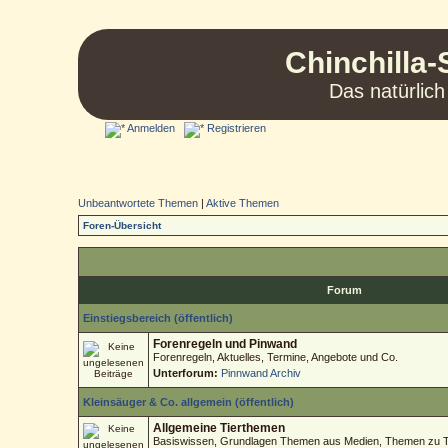
Chinchilla-
Das natürlich
Anmelden
Registrieren
Unbeantwortete Themen
|
Aktive Themen
Foren-Übersicht
Forum
Einstiegsbereich (öffentlich)
Forenregeln und Pinwand
Forenregeln, Aktuelles, Termine, Angebote und Co.
Unterforum:
Pinnwand Archiv
Kleinsäuger & Co. allgemein (öffentlich)
Allgemeine Tierthemen
Basiswissen, Grundlagen Themen aus Medien, Themen zu Tie