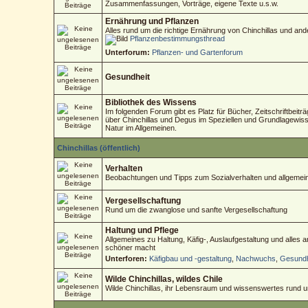
Zusammenfassungen, Vorträge, eigene Texte u.s.w.
Ernährung und Pflanzen
Alles rund um die richtige Ernährung von Chinchillas und an
Pflanzenbestimmungsthread
Unterforum:
Pflanzen- und Gartenforum
Gesundheit
Bibliothek des Wissens
Im folgenden Forum gibt es Platz für Bücher, Zeitschriftbeitr
über Chinchillas und Degus im Speziellen und Grundlagewisse
Natur im Allgemeinen.
Chinchillas (öffentlich)
Verhalten
Beobachtungen und Tipps zum Sozialverhalten und allgemein
Vergesellschaftung
Rund um die zwanglose und sanfte Vergesellschaftung
Haltung und Pflege
Allgemeines zu Haltung, Käfig-, Auslaufgestaltung und alles
schöner macht
Unterforen:
Käfigbau und -gestaltung
,
Nachwuchs
,
Gesundh
Wilde Chinchillas, wildes Chile
Wilde Chinchillas, ihr Lebensraum und wissenswertes rund 