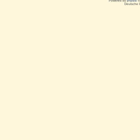
Powered by
phpBB
©
Deutsche 