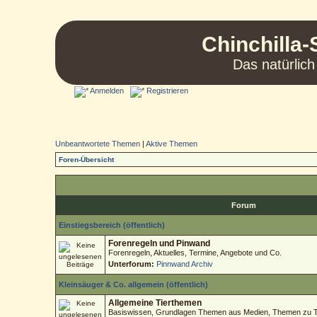
Chinchilla-
Das natürlich
Anmelden
Registrieren
Unbeantwortete Themen
|
Aktive Themen
Foren-Übersicht
Forum
Einstiegsbereich (öffentlich)
Forenregeln und Pinwand
Forenregeln, Aktuelles, Termine, Angebote und Co.
Unterforum:
Pinnwand Archiv
Kleinsäuger & Co. allgemein (öffentlich)
Allgemeine Tierthemen
Basiswissen, Grundlagen Themen aus Medien, Themen zu Tie