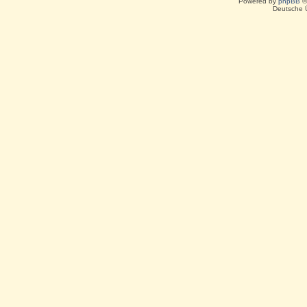
Powered by
phpBB
©
Deutsche 