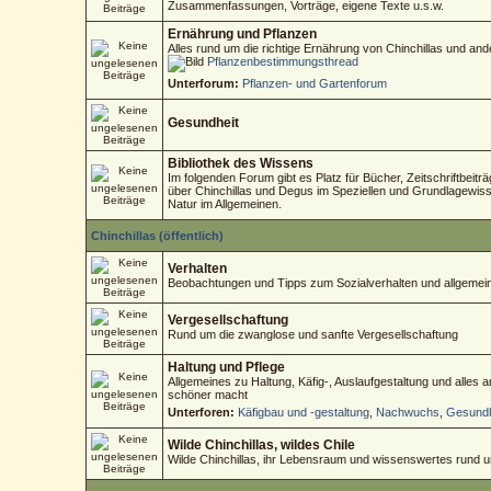
Zusammenfassungen, Vorträge, eigene Texte u.s.w.
Ernährung und Pflanzen
Alles rund um die richtige Ernährung von Chinchillas und an
Pflanzenbestimmungsthread
Unterforum:
Pflanzen- und Gartenforum
Gesundheit
Bibliothek des Wissens
Im folgenden Forum gibt es Platz für Bücher, Zeitschriftbeitr
über Chinchillas und Degus im Speziellen und Grundlagewisse
Natur im Allgemeinen.
Chinchillas (öffentlich)
Verhalten
Beobachtungen und Tipps zum Sozialverhalten und allgemein
Vergesellschaftung
Rund um die zwanglose und sanfte Vergesellschaftung
Haltung und Pflege
Allgemeines zu Haltung, Käfig-, Auslaufgestaltung und alles
schöner macht
Unterforen:
Käfigbau und -gestaltung
,
Nachwuchs
,
Gesundh
Wilde Chinchillas, wildes Chile
Wilde Chinchillas, ihr Lebensraum und wissenswertes rund 