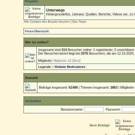
Projekte
Unterwegs
Hintergrundinfos, Literatur, Quellen, Berichte, Videos etc. zu 
Alle Cookies des Boards löschen
|
Das Team
Foren-Übersicht
Wer ist online?
Insgesamt sind
313
Besucher online: 1 registrierter, 0 unsichtba
Der Besucherrekord liegt bei
3375
Besuchern, die am 12.10.2025, 1
Mitglieder:
Majestic-12 [Bot]
Legende ::
Globale Moderatoren
Statistik
Beiträge insgesamt:
61480
| Themen insgesamt:
3863
| Mitgliede
Anmelden
Benutzername:
Passwort:
Neue Beiträge