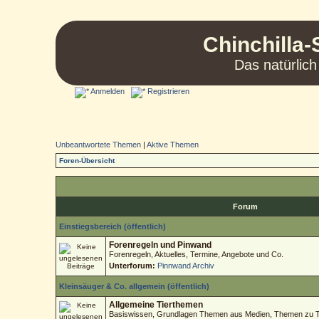
Chinchilla-
Das natürlich
Anmelden
Registrieren
Unbeantwortete Themen
|
Aktive Themen
Foren-Übersicht
Forum
Einstiegsbereich (öffentlich)
Forenregeln und Pinwand
Forenregeln, Aktuelles, Termine, Angebote und Co.
Unterforum:
Pinnwand Archiv
Kleinsäuger & Co. allgemein (öffentlich)
Allgemeine Tierthemen
Basiswissen, Grundlagen Themen aus Medien, Themen zu Tie