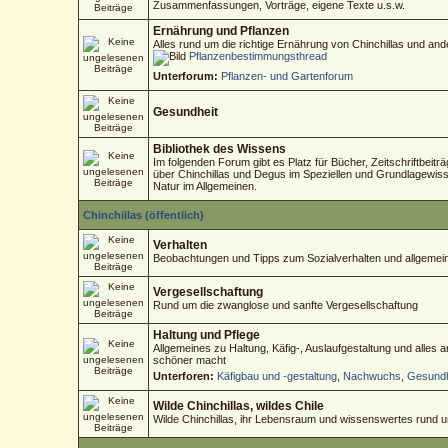
Zusammenfassungen, Vorträge, eigene Texte u.s.w.
Ernährung und Pflanzen
Alles rund um die richtige Ernährung von Chinchillas und an
Pflanzenbestimmungsthread
Unterforum:
Pflanzen- und Gartenforum
Gesundheit
Bibliothek des Wissens
Im folgenden Forum gibt es Platz für Bücher, Zeitschriftbeitr
über Chinchillas und Degus im Speziellen und Grundlagewisse
Natur im Allgemeinen.
Chinchillas (öffentlich)
Verhalten
Beobachtungen und Tipps zum Sozialverhalten und allgemein
Vergesellschaftung
Rund um die zwanglose und sanfte Vergesellschaftung
Haltung und Pflege
Allgemeines zu Haltung, Käfig-, Auslaufgestaltung und alles
schöner macht
Unterforen:
Käfigbau und -gestaltung
,
Nachwuchs
,
Gesundh
Wilde Chinchillas, wildes Chile
Wilde Chinchillas, ihr Lebensraum und wissenswertes rund 