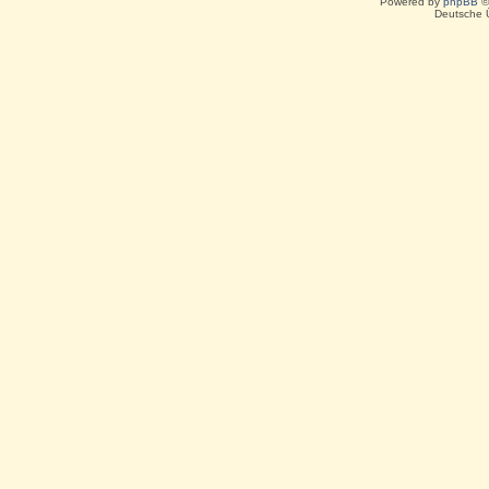
Powered by
phpBB
©
Deutsche 