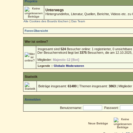
Projekte
Unterwegs
Hintergrundinfos, Literatur, Quellen, Berichte, Videos etc. zu 
Alle Cookies des Boards löschen
|
Das Team
Foren-Übersicht
Wer ist online?
Insgesamt sind
524
Besucher online: 1 registrierter, 0 unsichtba
Der Besucherrekord liegt bei
3375
Besuchern, die am 12.10.2025, 1
Mitglieder:
Majestic-12 [Bot]
Legende ::
Globale Moderatoren
Statistik
Beiträge insgesamt:
61480
| Themen insgesamt:
3863
| Mitgliede
Anmelden
Benutzername:
Passwort:
Neue Beiträge