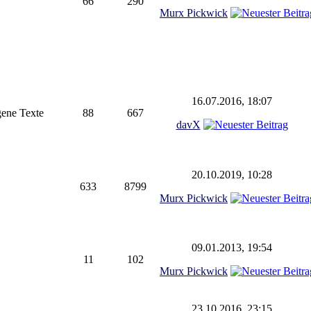
66
290
Murx Pickwick
16.07.2016, 18:07
gene Texte
88
667
davX
20.10.2019, 10:28
633
8799
Murx Pickwick
09.01.2013, 19:54
11
102
Murx Pickwick
23.10.2016, 23:15