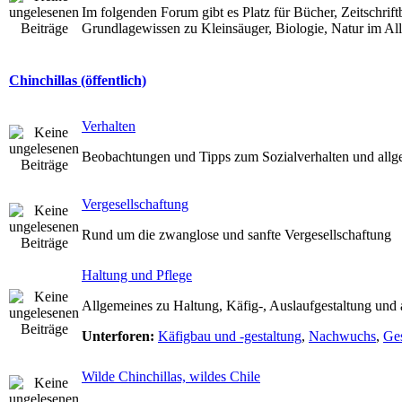
Im folgenden Forum gibt es Platz für Bücher, Zeitschrif
Grundlagewissen zu Kleinsäuger, Biologie, Natur im Al
Chinchillas (öffentlich)
Verhalten
Beobachtungen und Tipps zum Sozialverhalten und allge
Vergesellschaftung
Rund um die zwanglose und sanfte Vergesellschaftung
Haltung und Pflege
Allgemeines zu Haltung, Käfig-, Auslaufgestaltung und 
Unterforen:
Käfigbau und -gestaltung
,
Nachwuchs
,
Ge
Wilde Chinchillas, wildes Chile