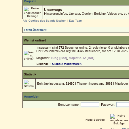
Projekte
Unterwegs
Hintergrundinfos, Literatur, Quellen, Berichte, Videos etc. zu 
Alle Cookies des Boards löschen
|
Das Team
Foren-Übersicht
Wer ist online?
Insgesamt sind
772
Besucher online: 2 registrierte, 0 unsichtbar
Der Besucherrekord liegt bei
3375
Besuchern, die am 12.10.2025, 1
Mitglieder:
Bing [Bot]
,
Majestic-12 [Bot]
Legende ::
Globale Moderatoren
Statistik
Beiträge insgesamt:
61480
| Themen insgesamt:
3863
| Mitgliede
Anmelden
Benutzername:
Passwort:
Neue Beiträge