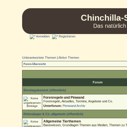
Chinchilla-
Das natürlich
Anmelden
Registrieren
Unbeantwortete Themen
|
Aktive Themen
Foren-Übersicht
Forum
Einstiegsbereich (öffentlich)
Forenregeln und Pinwand
Forenregeln, Aktuelles, Termine, Angebote und Co.
Unterforum:
Pinnwand Archiv
Kleinsäuger & Co. allgemein (öffentlich)
Allgemeine Tierthemen
Basiswissen, Grundlagen Themen aus Medien, Themen zu Tie