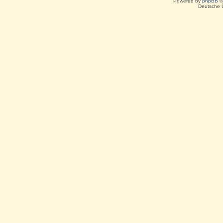
Powered by
phpBB
©
Deutsche 