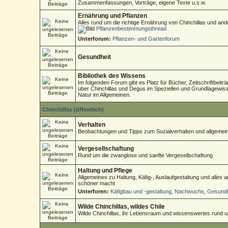
Zusammenfassungen, Vorträge, eigene Texte u.s.w.
Ernährung und Pflanzen
Alles rund um die richtige Ernährung von Chinchillas und an
Pflanzenbestimmungsthread
Unterforum:
Pflanzen- und Gartenforum
Gesundheit
Bibliothek des Wissens
Im folgenden Forum gibt es Platz für Bücher, Zeitschriftbeitr
über Chinchillas und Degus im Speziellen und Grundlagewisse
Natur im Allgemeinen.
Chinchillas (öffentlich)
Verhalten
Beobachtungen und Tipps zum Sozialverhalten und allgemein
Vergesellschaftung
Rund um die zwanglose und sanfte Vergesellschaftung
Haltung und Pflege
Allgemeines zu Haltung, Käfig-, Auslaufgestaltung und alles
schöner macht
Unterforen:
Käfigbau und -gestaltung
,
Nachwuchs
,
Gesundh
Wilde Chinchillas, wildes Chile
Wilde Chinchillas, ihr Lebensraum und wissenswertes rund 