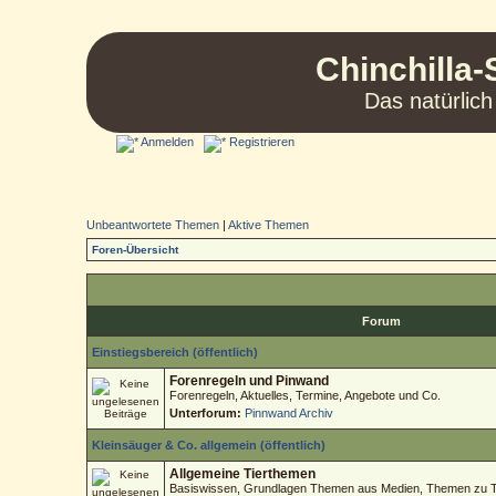
Chinchilla-
Das natürlich
Anmelden
Registrieren
Unbeantwortete Themen
|
Aktive Themen
Foren-Übersicht
Forum
Einstiegsbereich (öffentlich)
Forenregeln und Pinwand
Forenregeln, Aktuelles, Termine, Angebote und Co.
Unterforum:
Pinnwand Archiv
Kleinsäuger & Co. allgemein (öffentlich)
Allgemeine Tierthemen
Basiswissen, Grundlagen Themen aus Medien, Themen zu Tie