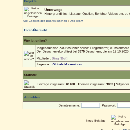
Projekte
Unterwegs
Hintergrundinfos, Literatur, Quellen, Berichte, Videos etc. zu 
Alle Cookies des Boards löschen
|
Das Team
Foren-Übersicht
Wer ist online?
Insgesamt sind
734
Besucher online: 1 registrierter, 0 unsichtba
Der Besucherrekord liegt bei
3375
Besuchern, die am 12.10.2025, 1
Mitglieder:
Bing [Bot]
Legende ::
Globale Moderatoren
Statistik
Beiträge insgesamt:
61480
| Themen insgesamt:
3863
| Mitgliede
Anmelden
Benutzername:
Passwort:
Neue Beiträge