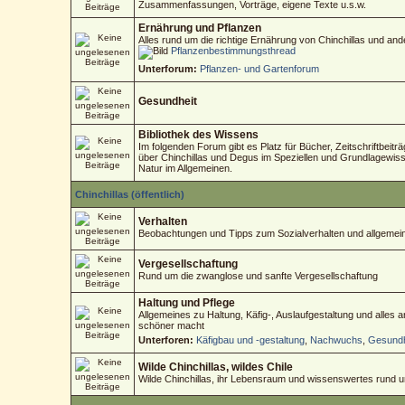
Zusammenfassungen, Vorträge, eigene Texte u.s.w.
Ernährung und Pflanzen
Alles rund um die richtige Ernährung von Chinchillas und an
Pflanzenbestimmungsthread
Unterforum:
Pflanzen- und Gartenforum
Gesundheit
Bibliothek des Wissens
Im folgenden Forum gibt es Platz für Bücher, Zeitschriftbeitr
über Chinchillas und Degus im Speziellen und Grundlagewisse
Natur im Allgemeinen.
Chinchillas (öffentlich)
Verhalten
Beobachtungen und Tipps zum Sozialverhalten und allgemein
Vergesellschaftung
Rund um die zwanglose und sanfte Vergesellschaftung
Haltung und Pflege
Allgemeines zu Haltung, Käfig-, Auslaufgestaltung und alles
schöner macht
Unterforen:
Käfigbau und -gestaltung
,
Nachwuchs
,
Gesundh
Wilde Chinchillas, wildes Chile
Wilde Chinchillas, ihr Lebensraum und wissenswertes rund 