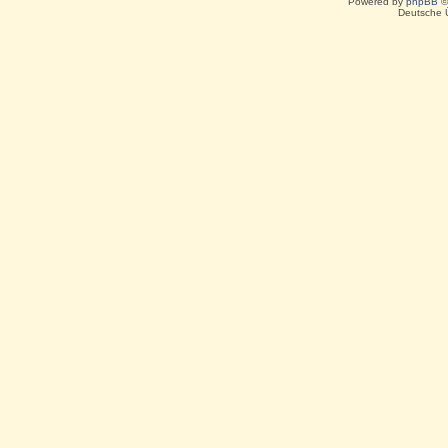
Powered by
phpBB
©
Deutsche 