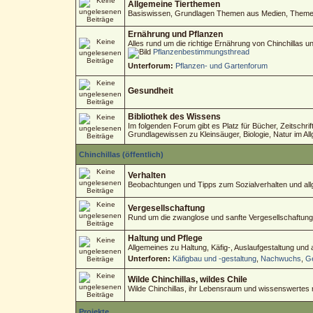
Allgemeine Tierthemen
Basiswissen, Grundlagen Themen aus Medien, Themen 
Ernährung und Pflanzen
Alles rund um die richtige Ernährung von Chinchillas 
Pflanzenbestimmungsthread
Unterforum:
Pflanzen- und Gartenforum
Gesundheit
Bibliothek des Wissens
Im folgenden Forum gibt es Platz für Bücher, Zeitschri
Grundlagewissen zu Kleinsäuger, Biologie, Natur im Al
Chinchillas (öffentlich)
Verhalten
Beobachtungen und Tipps zum Sozialverhalten und allg
Vergesellschaftung
Rund um die zwanglose und sanfte Vergesellschaftung
Haltung und Pflege
Allgemeines zu Haltung, Käfig-, Auslaufgestaltung und
Unterforen:
Käfigbau und -gestaltung
,
Nachwuchs
,
Ge
Wilde Chinchillas, wildes Chile
Wilde Chinchillas, ihr Lebensraum und wissenswertes
Projekte