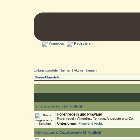
Anmelden
Registrieren
Unbeantwortete Themen
|
Aktive Themen
Foren-Übersicht
Einstiegsbereich (öffentlich)
Forenregeln und Pinwand
Forenregeln, Aktuelles, Termine, Angebote und Co.
Unterforum:
Pinnwand Archiv
Kleinsäuger & Co. allgemein (öffentlich)