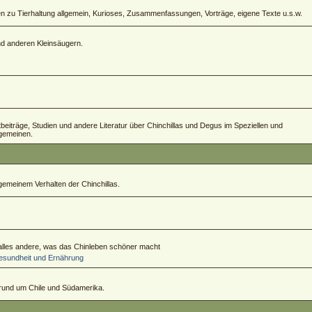
zu Tierhaltung allgemein, Kurioses, Zusammenfassungen, Vorträge, eigene Texte u.s.w.
und anderen Kleinsäugern.
ftbeiträge, Studien und andere Literatur über Chinchillas und Degus im Speziellen und
lgemeinen.
emeinem Verhalten der Chinchillas.
 alles andere, was das Chinleben schöner macht
sundheit und Ernährung
 rund um Chile und Südamerika.