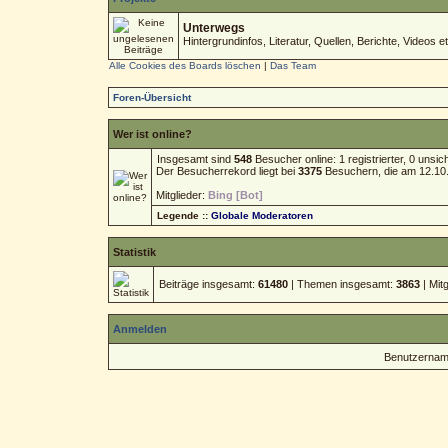
Unterwegs
Hintergrundinfos, Literatur, Quellen, Berichte, Videos et
Alle Cookies des Boards löschen
|
Das Team
Foren-Übersicht
Wer ist online?
Insgesamt sind
548
Besucher online: 1 registrierter, 0 uns
Der Besucherrekord liegt bei
3375
Besuchern, die am 12.10.2
Mitglieder:
Bing [Bot]
Legende ::
Globale Moderatoren
Statistik
Beiträge insgesamt:
61480
| Themen insgesamt:
3863
| Mit
Anmelden
Benutzernam