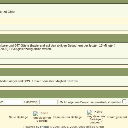
c. zu Chile.
ichtbare und 547 Gäste (basierend auf den aktiven Besuchern der letzten 15 Minuten)
025, 14:30 gleichzeitig online waren.
glieder insgesamt:
223
| Unser neuestes Mitglied:
Steffen
e:
Passwort:
Mich bei jedem Besuch automatisch anmelden
Neue Beiträge
Keine neuen Beiträge
Forum gesperrt
Powered by
phpBB
© 2000, 2002, 2005, 2007 phpBB Group