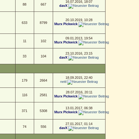
16.07.2016, 18:07
88
667
davX
20.10.2019, 10:28
633
8799
Murx Pickwick
09.01.2013, 19:54
11
102
Murx Pickwick
23.10.2016, 23:15
33
104
davX
18.09.2015, 22:40
179
2664
nettl
28.07.2016, 20:11
116
2581
Murx Pickwick
13.01.2017, 06:38
371
5308
Murx Pickwick
27.01.2017, 01:14
74
556
davX