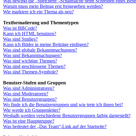
Was bewirkt die „Speichern“-Schaltfläche beim Schreiben eines Beit
Warum muss mein Beitrag erst freigegeben werden?
Wie markiere ich ein Thema als neu?
Textformatierung und Thementypen
Was ist BBCode?
Kann ich HTML benutzen?
Was sind Smilies?
Kann ich Bilder in meine Beiträge einfügen?
Was sind globale Bekanntmachungen?
Was sind Bekanntmachungen?
Was sind wichtige Themen?
Was sind geschlossene Themen?
Was sind Themen-Symbole?
Benutzer-Stufen und Gruppen
Was sind Administratoren?
Was sind Moderatoren?
Was sind Benutzergruppen?
Wo finde ich die Benutzergruppen und wie trete ich ihnen bei?
Wie werde ich Gruppenleiter?
Weshalb werden verschiedene Benutzergruppen farbig dargestellt?
Was ist eine Hauptgruppe?
Was bedeutet der „Das Team“-Link auf der Startseite?