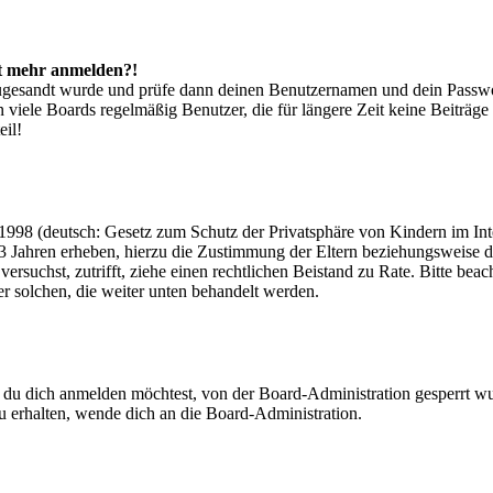
cht mehr anmelden?!
g zugesandt wurde und prüfe dann deinen Benutzernamen und dein Passwo
 viele Boards regelmäßig Benutzer, die für längere Zeit keine Beiträg
eil!
998 (deutsch: Gesetz zum Schutz der Privatsphäre von Kindern im Inter
3 Jahren erheben, hierzu die Zustimmung der Eltern beziehungsweise d
ren versuchst, zutrifft, ziehe einen rechtlichen Beistand zu Rate. Bitte
ßer solchen, die weiter unten behandelt werden.
 du dich anmelden möchtest, von der Board-Administration gesperrt wu
 erhalten, wende dich an die Board-Administration.