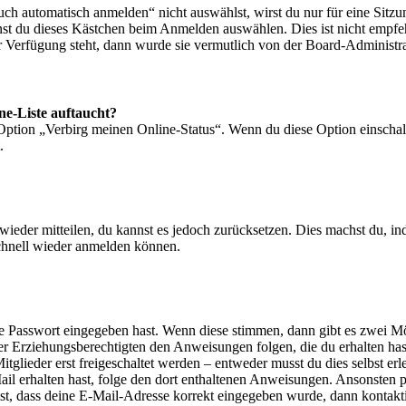
 automatisch anmelden“ nicht auswählst, wirst du nur für eine Sitzu
nst du dieses Kästchen beim Anmelden auswählen. Dies ist nicht empf
ur Verfügung steht, dann wurde sie vermutlich von der Board-Administra
ne-Liste auftaucht?
 Option „Verbirg meinen Online-Status“. Wenn du diese Option einschal
.
t wieder mitteilen, du kannst es jedoch zurücksetzen. Dies machst du, 
schnell wieder anmelden können.
ige Passwort eingegeben hast. Wenn diese stimmen, dann gibt es zwei 
iner Erziehungsberechtigten den Anweisungen folgen, die du erhalten hast
glieder erst freigeschaltet werden – entweder musst du dies selbst erl
-Mail erhalten hast, folge den dort enthaltenen Anweisungen. Ansonsten
st, dass deine E-Mail-Adresse korrekt eingegeben wurde, dann kontakti