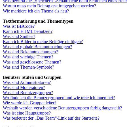
Was bewirkt die „Speichern“-Schaltfläche beim Schreiben eines Beit
Warum muss mein Beitrag erst freigegeben werden?
Wie markiere ich ein Thema als neu?
Textformatierung und Thementypen
Was ist BBCode?
Kann ich HTML benutzen?
Was sind Smilies?
Kann ich Bilder in meine Beiträge einfügen?
Was sind globale Bekanntmachungen?
Was sind Bekanntmachungen?
Was sind wichtige Themen?
Was sind geschlossene Themen?
Was sind Themen-Symbole?
Benutzer-Stufen und Gruppen
Was sind Administratoren?
Was sind Moderatoren?
Was sind Benutzergruppen?
Wo finde ich die Benutzergruppen und wie trete ich ihnen bei?
Wie werde ich Gruppenleiter?
Weshalb werden verschiedene Benutzergruppen farbig dargestellt?
Was ist eine Hauptgruppe?
Was bedeutet der „Das Team“-Link auf der Startseite?