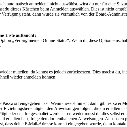
 automatisch anmelden“ nicht auswählst, wirst du nur für eine Sitzu
nst du dieses Kästchen beim Anmelden auswählen. Dies ist nicht empf
ur Verfügung steht, dann wurde sie vermutlich von der Board-Administra
ne-Liste auftaucht?
 Option „Verbirg meinen Online-Status“. Wenn du diese Option einschal
.
t wieder mitteilen, du kannst es jedoch zurücksetzen. Dies machst du, 
schnell wieder anmelden können.
ige Passwort eingegeben hast. Wenn diese stimmen, dann gibt es zwei 
iner Erziehungsberechtigten den Anweisungen folgen, die du erhalten hast
glieder erst freigeschaltet werden – entweder musst du dies selbst erl
-Mail erhalten hast, folge den dort enthaltenen Anweisungen. Ansonsten
st, dass deine E-Mail-Adresse korrekt eingegeben wurde, dann kontakti