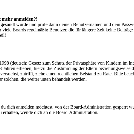
cht mehr anmelden?!
g zugesandt wurde und prüfe dann deinen Benutzernamen und dein Passwo
 viele Boards regelmäßig Benutzer, die für längere Zeit keine Beiträg
eil!
998 (deutsch: Gesetz zum Schutz der Privatsphäre von Kindern im Inter
3 Jahren erheben, hierzu die Zustimmung der Eltern beziehungsweise d
ren versuchst, zutrifft, ziehe einen rechtlichen Beistand zu Rate. Bitte
ßer solchen, die weiter unten behandelt werden.
 du dich anmelden möchtest, von der Board-Administration gesperrt wu
 erhalten, wende dich an die Board-Administration.