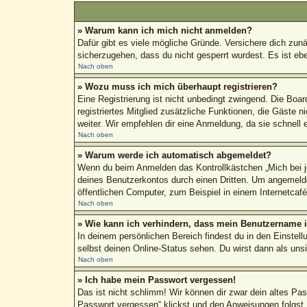
» Warum kann ich mich nicht anmelden?
Dafür gibt es viele mögliche Gründe. Versichere dich zun
sicherzugehen, dass du nicht gesperrt wurdest. Es ist ebe
Nach oben
» Wozu muss ich mich überhaupt registrieren?
Eine Registrierung ist nicht unbedingt zwingend. Die Boar
registriertes Mitglied zusätzliche Funktionen, die Gäste n
weiter. Wir empfehlen dir eine Anmeldung, da sie schnell erl
Nach oben
» Warum werde ich automatisch abgemeldet?
Wenn du beim Anmelden das Kontrollkästchen „Mich bei je
deines Benutzerkontos durch einen Dritten. Um angemeld
öffentlichen Computer, zum Beispiel in einem Internetcaf
Nach oben
» Wie kann ich verhindern, dass mein Benutzername in
In deinem persönlichen Bereich findest du in den Einstel
selbst deinen Online-Status sehen. Du wirst dann als uns
Nach oben
» Ich habe mein Passwort vergessen!
Das ist nicht schlimm! Wir können dir zwar dein altes Pa
Passwort vergessen“ klickst und den Anweisungen folgst.