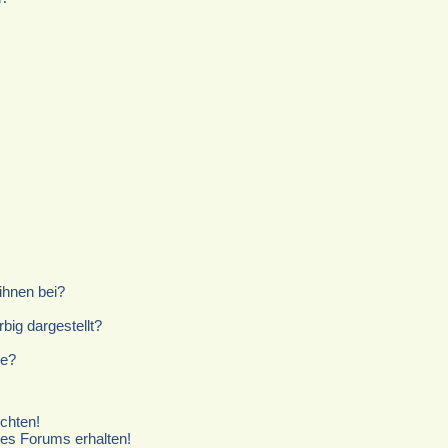
ihnen bei?
ig dargestellt?
te?
chten!
ses Forums erhalten!