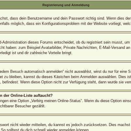
Registrierung und Anmeldung
ächst, dass dein Benutzername und dein Passwort richtig sind. Wenn dies der 
nfalls möglich, dass ein Konfigurationsproblem mit der Website vorliegt, wel
d-Administration dieses Forums entscheidet, ob du registriert sein musst, um B
icht haben: zum Beispiel Avatarbilder, Private Nachrichten, E-Mail-Versand an
edigt ist und dir zahlreiche Vorteile bringt.
dem Besuch automatisch anmelden“ nicht auswählst, wirst du nur für eine S
et zu bleiben, kannst du dieses Kästchen beim Anmelden auswählen. Dies ist
é, befindest. Wenn diese Option nicht zur Verfügung steht, dann wurde sie ver
 der Online-Liste auftaucht?
lungen eine Option „Verbirg meinen Online-Status“. Wenn du diese Option eins
ichtbarer Besucher gezählt.
sswort nicht wieder mitteilen, du kannst es jedoch zurücksetzen. Dies machst
 So solltest du dich schnell wieder anmelden können.