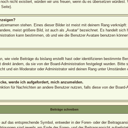
s noch nicht existiert, würden wir uns freuen, wenn du es übersetzen würdest
Seite).
nzeigen?
utzernamen stehen. Eines dieser Bilder ist meist mit deinem Rang verknüpft: 
ere, meist größere Bild, ist auch als „Avatar“ bezeichnet. Es handelt sich h
nistration kann bestimmen, ob und wie die Benutzer Avatare benutzen können.
 wie viele Beiträge du bislang erstellt hast oder identifizieren bestimmte B
direkt ändern, da sie von der Board-Administration festgelegt wurden. Bitte 
cht und ein Moderator oder Administrator wird deinen Rang unter Umständen 
icke, werde ich aufgefordert, mich anzumelden.
Funktion für Nachrichten an andere Benutzer nutzen, falls diese von der Board
Beiträge schreiben
uf das entsprechende Symbol, entweder in der Foren- oder der Beitragsansich
htigungen sind jeweils am Ende der Foren- und der Beitragsansicht aufgelistet