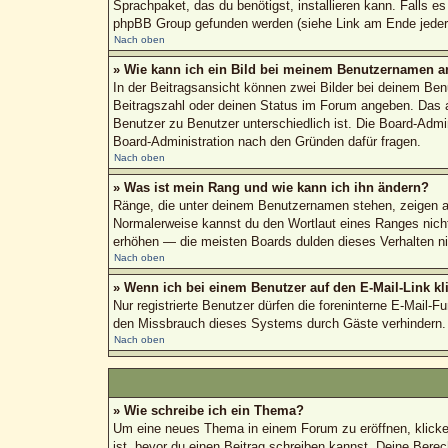
Sprachpaket, das du benötigst, installieren kann. Falls e
phpBB Group gefunden werden (siehe Link am Ende jeder 
Nach oben
» Wie kann ich ein Bild bei meinem Benutzernamen a
In der Beitragsansicht können zwei Bilder bei deinem Ben
Beitragszahl oder deinen Status im Forum angeben. Das and
Benutzer zu Benutzer unterschiedlich ist. Die Board-Admi
Board-Administration nach den Gründen dafür fragen.
Nach oben
» Was ist mein Rang und wie kann ich ihn ändern?
Ränge, die unter deinem Benutzernamen stehen, zeigen an,
Normalerweise kannst du den Wortlaut eines Ranges nicht 
erhöhen — die meisten Boards dulden dieses Verhalten ni
Nach oben
» Wenn ich bei einem Benutzer auf den E-Mail-Link kl
Nur registrierte Benutzer dürfen die foreninterne E-Mail-
den Missbrauch dieses Systems durch Gäste verhindern.
Nach oben
» Wie schreibe ich ein Thema?
Um eine neues Thema in einem Forum zu eröffnen, klicke a
ist, bevor du einen Beitrag schreiben kannst. Deine Berec