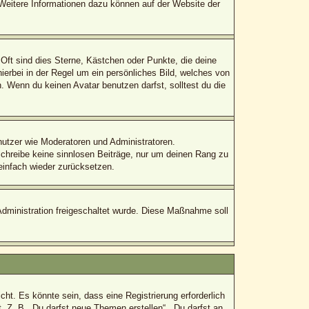
. Weitere Informationen dazu können auf der Website der
Oft sind dies Sterne, Kästchen oder Punkte, die deine
ierbei in der Regel um ein persönliches Bild, welches von
 Wenn du keinen Avatar benutzen darfst, solltest du die
enutzer wie Moderatoren und Administratoren.
schreibe keine sinnlosen Beiträge, nur um deinen Rang zu
einfach wieder zurücksetzen.
-Administration freigeschaltet wurde. Diese Maßnahme soll
t. Es könnte sein, dass eine Registrierung erforderlich
. Z. B. „Du darfst neue Themen erstellen“, „Du darfst an