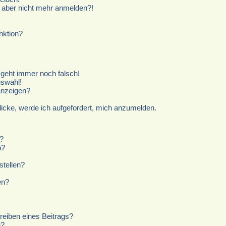
ch aber nicht mehr anmelden?!
nktion?
r geht immer noch falsch!
uswahl!
anzeigen?
licke, werde ich aufgefordert, mich anzumelden.
?
n?
stellen?
en?
reiben eines Beitrags?
n?