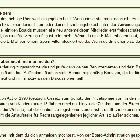
elden!
d das richtige Passwort eingegeben hast. Wenn diese stimmen, dann gibt es 
 bzw. einer deiner Eltern oder deiner Erziehungsberechtigten den Anweisungen 
 Bei einigen Boards müssen alle neu angemeldeten Mitglieder erst freigeschal
ilt, ob eine Aktivierung nötig ist oder nicht. Wenn du eine E-Mail erhalten has
die E-Mail von einem Spam-Filter blockiert wurde. Wenn du dir sicher bist, 
ch aber nicht mehr anmelden?!
egistrierung zugesandt wurde und prüfe dann deinen Benutzernamen und dein Pa
elöscht hat. Außerdem löschen viele Boards regelmäßig Benutzer, die für län
rneut und nimm aktiv an den Diskussionen teil!
on Act of 1998 (deutsch: Gesetz zum Schutz der Privatsphäre von Kindern im
 Daten von Kindern unter 13 Jahren erheben, hierzu die Zustimmung der Elter
r die Website, auf der du dich zu registrieren versuchst, zutrifft, ziehe einen
die Anlaufstelle für Rechtsangelegenheiten jeglicher Art ist; außer solchen,
ame, mit dem du dich anmelden möchtest, von der Board-Administration gespe