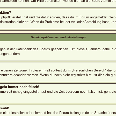
r anmelden können. Um Hilfe zu erhalten, wende dich an die Board-Administra
nktion?
e phpBB erstellt hat und die dafür sorgen, dass du im Forum angemeldet blei
inistration aktiviert. Wenn du Probleme bei der An- oder Abmeldung hast, ka
Benutzerpräferenzen und -einstellungen
lungen in der Datenbank des Boards gespeichert. Um diese zu ändern, gehe in 
lungen ändern.
 eigenen Zeitzone. In diesem Fall solltest du im „Persönlichen Bereich“ die fü
nutzern geändert werden. Wenn du noch nicht registriert bist, ist dies ein gute
r geht immer noch falsch!
erzeit richtig eingestellt hast und die Zeit trotzdem noch falsch ist, geht di
swahl!
 nicht installiert oder niemand hat das Forum bislang in deine Sprache überse