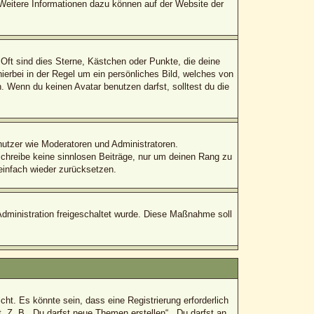
. Weitere Informationen dazu können auf der Website der
Oft sind dies Sterne, Kästchen oder Punkte, die deine
ierbei in der Regel um ein persönliches Bild, welches von
 Wenn du keinen Avatar benutzen darfst, solltest du die
enutzer wie Moderatoren und Administratoren.
schreibe keine sinnlosen Beiträge, nur um deinen Rang zu
einfach wieder zurücksetzen.
-Administration freigeschaltet wurde. Diese Maßnahme soll
t. Es könnte sein, dass eine Registrierung erforderlich
. Z. B. „Du darfst neue Themen erstellen“, „Du darfst an