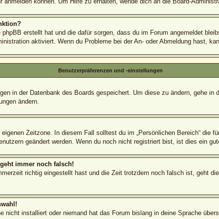
r anmelden können. Um Hilfe zu erhalten, wende dich an die Board-Administra
nktion?
e phpBB erstellt hat und die dafür sorgen, dass du im Forum angemeldet blei
inistration aktiviert. Wenn du Probleme bei der An- oder Abmeldung hast, ka
Benutzerpräferenzen und -einstellungen
lungen in der Datenbank des Boards gespeichert. Um diese zu ändern, gehe in 
lungen ändern.
 eigenen Zeitzone. In diesem Fall solltest du im „Persönlichen Bereich“ die fü
nutzern geändert werden. Wenn du noch nicht registriert bist, ist dies ein gute
r geht immer noch falsch!
erzeit richtig eingestellt hast und die Zeit trotzdem noch falsch ist, geht di
swahl!
 nicht installiert oder niemand hat das Forum bislang in deine Sprache überse