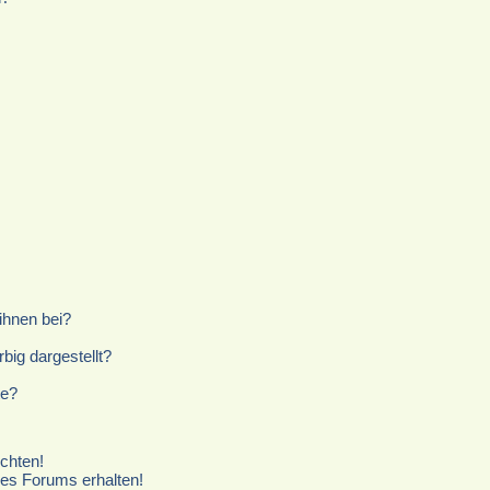
ihnen bei?
ig dargestellt?
te?
chten!
ses Forums erhalten!