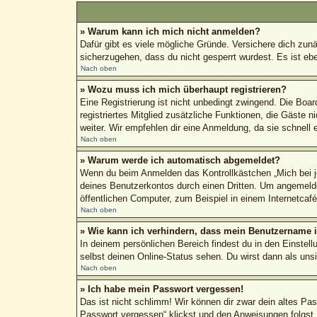
» Warum kann ich mich nicht anmelden?
Dafür gibt es viele mögliche Gründe. Versichere dich zun
sicherzugehen, dass du nicht gesperrt wurdest. Es ist ebe
Nach oben
» Wozu muss ich mich überhaupt registrieren?
Eine Registrierung ist nicht unbedingt zwingend. Die Boar
registriertes Mitglied zusätzliche Funktionen, die Gäste n
weiter. Wir empfehlen dir eine Anmeldung, da sie schnell erl
Nach oben
» Warum werde ich automatisch abgemeldet?
Wenn du beim Anmelden das Kontrollkästchen „Mich bei je
deines Benutzerkontos durch einen Dritten. Um angemeld
öffentlichen Computer, zum Beispiel in einem Internetcaf
Nach oben
» Wie kann ich verhindern, dass mein Benutzername in
In deinem persönlichen Bereich findest du in den Einstel
selbst deinen Online-Status sehen. Du wirst dann als uns
Nach oben
» Ich habe mein Passwort vergessen!
Das ist nicht schlimm! Wir können dir zwar dein altes Pa
Passwort vergessen“ klickst und den Anweisungen folgst.