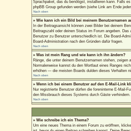
Sprachpaket, das du benötigst, installieren kann. Falls e
phpBB Group gefunden werden (siehe Link am Ende jeder 
Nach oben
» Wie kann ich ein Bild bei meinem Benutzernamen a
In der Beitragsansicht können zwei Bilder bei deinem Ben
Beitragszahl oder deinen Status im Forum angeben. Das and
Benutzer zu Benutzer unterschiedlich ist. Die Board-Admi
Board-Administration nach den Gründen dafür fragen.
Nach oben
» Was ist mein Rang und wie kann ich ihn ändern?
Ränge, die unter deinem Benutzernamen stehen, zeigen an,
Normalerweise kannst du den Wortlaut eines Ranges nicht 
erhöhen — die meisten Boards dulden dieses Verhalten ni
Nach oben
» Wenn ich bei einem Benutzer auf den E-Mail-Link kl
Nur registrierte Benutzer dürfen die foreninterne E-Mail-
den Missbrauch dieses Systems durch Gäste verhindern.
Nach oben
» Wie schreibe ich ein Thema?
Um eine neues Thema in einem Forum zu eröffnen, klicke a
ist, bevor du einen Beitrag schreiben kannst. Deine Berec