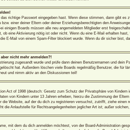
elden!
d das richtige Passwort eingegeben hast. Wenn diese stimmen, dann gibt es 
 bzw. einer deiner Eltern oder deiner Erziehungsberechtigten den Anweisungen 
 Bei einigen Boards müssen alle neu angemeldeten Mitglieder erst freigeschal
ilt, ob eine Aktivierung nötig ist oder nicht. Wenn du eine E-Mail erhalten has
die E-Mail von einem Spam-Filter blockiert wurde. Wenn du dir sicher bist, 
ch aber nicht mehr anmelden?!
egistrierung zugesandt wurde und prüfe dann deinen Benutzernamen und dein Pa
elöscht hat. Außerdem löschen viele Boards regelmäßig Benutzer, die für län
rneut und nimm aktiv an den Diskussionen teil!
on Act of 1998 (deutsch: Gesetz zum Schutz der Privatsphäre von Kindern im
 Daten von Kindern unter 13 Jahren erheben, hierzu die Zustimmung der Elter
r die Website, auf der du dich zu registrieren versuchst, zutrifft, ziehe einen
die Anlaufstelle für Rechtsangelegenheiten jeglicher Art ist; außer solchen,
ame, mit dem du dich anmelden möchtest, von der Board-Administration gespe