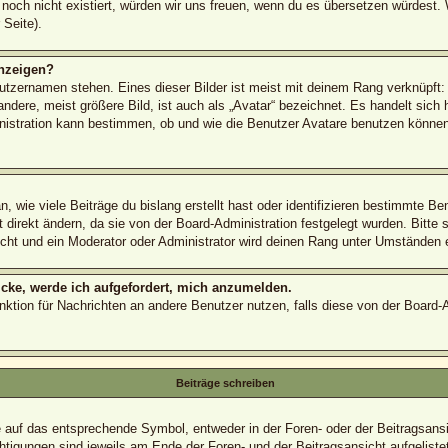
s noch nicht existiert, würden wir uns freuen, wenn du es übersetzen würdest
Seite).
nzeigen?
utzernamen stehen. Eines dieser Bilder ist meist mit deinem Rang verknüpft: 
ere, meist größere Bild, ist auch als „Avatar“ bezeichnet. Es handelt sich h
nistration kann bestimmen, ob und wie die Benutzer Avatare benutzen können.
 wie viele Beiträge du bislang erstellt hast oder identifizieren bestimmte B
direkt ändern, da sie von der Board-Administration festgelegt wurden. Bitte 
cht und ein Moderator oder Administrator wird deinen Rang unter Umständen 
icke, werde ich aufgefordert, mich anzumelden.
Funktion für Nachrichten an andere Benutzer nutzen, falls diese von der Board
Beiträge schreiben
uf das entsprechende Symbol, entweder in der Foren- oder der Beitragsansich
htigungen sind jeweils am Ende der Foren- und der Beitragsansicht aufgelistet