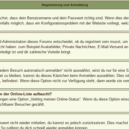
Registrierung und Anmeldung
ächst, dass dein Benutzername und dein Passwort richtig sind. Wenn dies der 
nfalls möglich, dass ein Konfigurationsproblem mit der Website vorliegt, wel
d-Administration dieses Forums entscheidet, ob du registriert sein musst, um B
icht haben: zum Beispiel Avatarbilder, Private Nachrichten, E-Mail-Versand an
edigt ist und dir zahlreiche Vorteile bringt.
dem Besuch automatisch anmelden“ nicht auswählst, wirst du nur für eine S
et zu bleiben, kannst du dieses Kästchen beim Anmelden auswählen. Dies ist
é, befindest. Wenn diese Option nicht zur Verfügung steht, dann wurde sie ver
 der Online-Liste auftaucht?
lungen eine Option „Verbirg meinen Online-Status“. Wenn du diese Option eins
ichtbarer Besucher gezählt.
sswort nicht wieder mitteilen, du kannst es jedoch zurücksetzen. Dies machst
 So solltest du dich schnell wieder anmelden können.