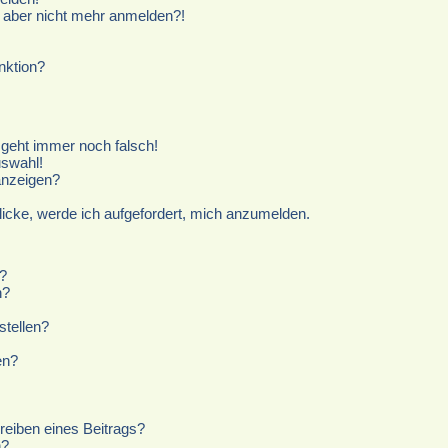
ch aber nicht mehr anmelden?!
nktion?
r geht immer noch falsch!
uswahl!
anzeigen?
licke, werde ich aufgefordert, mich anzumelden.
?
n?
stellen?
en?
reiben eines Beitrags?
n?