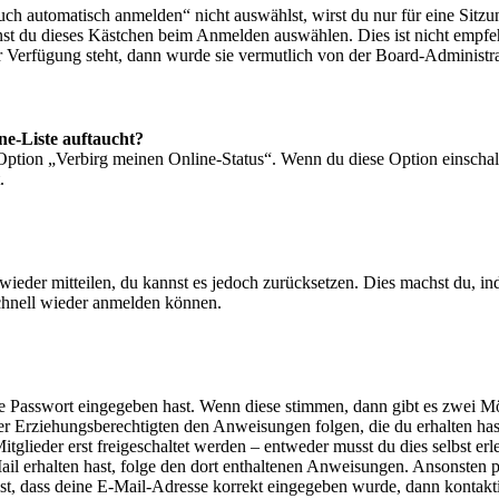
 automatisch anmelden“ nicht auswählst, wirst du nur für eine Sitzu
nst du dieses Kästchen beim Anmelden auswählen. Dies ist nicht empf
ur Verfügung steht, dann wurde sie vermutlich von der Board-Administra
ne-Liste auftaucht?
 Option „Verbirg meinen Online-Status“. Wenn du diese Option einschal
.
t wieder mitteilen, du kannst es jedoch zurücksetzen. Dies machst du, 
schnell wieder anmelden können.
ige Passwort eingegeben hast. Wenn diese stimmen, dann gibt es zwei 
iner Erziehungsberechtigten den Anweisungen folgen, die du erhalten hast
glieder erst freigeschaltet werden – entweder musst du dies selbst erl
-Mail erhalten hast, folge den dort enthaltenen Anweisungen. Ansonsten
st, dass deine E-Mail-Adresse korrekt eingegeben wurde, dann kontakti