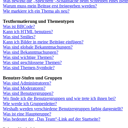
Was bewirkt die „Speichern“-Schaltfläche beim Schreiben eines Beit
Warum muss mein Beitrag erst freigegeben werden?
Wie markiere ich ein Thema als neu?
Textformatierung und Thementypen
Was ist BBCode?
Kann ich HTML benutzen?
Was sind Smilies?
Kann ich Bilder in meine Beiträge einfügen?
Was sind globale Bekanntmachungen?
Was sind Bekanntmachungen?
Was sind wichtige Themen?
Was sind geschlossene Themen?
Was sind Themen-Symbole?
Benutzer-Stufen und Gruppen
Was sind Administratoren?
Was sind Moderatoren?
Was sind Benutzergruppen?
Wo finde ich die Benutzergruppen und wie trete ich ihnen bei?
Wie werde ich Gruppenleiter?
Weshalb werden verschiedene Benutzergruppen farbig dargestellt?
Was ist eine Hauptgruppe?
Was bedeutet der „Das Team“-Link auf der Startseite?