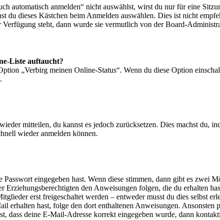
 automatisch anmelden“ nicht auswählst, wirst du nur für eine Sitzu
nst du dieses Kästchen beim Anmelden auswählen. Dies ist nicht empf
ur Verfügung steht, dann wurde sie vermutlich von der Board-Administra
ne-Liste auftaucht?
 Option „Verbirg meinen Online-Status“. Wenn du diese Option einschal
.
t wieder mitteilen, du kannst es jedoch zurücksetzen. Dies machst du, 
schnell wieder anmelden können.
ige Passwort eingegeben hast. Wenn diese stimmen, dann gibt es zwei 
iner Erziehungsberechtigten den Anweisungen folgen, die du erhalten hast
glieder erst freigeschaltet werden – entweder musst du dies selbst erl
-Mail erhalten hast, folge den dort enthaltenen Anweisungen. Ansonsten
st, dass deine E-Mail-Adresse korrekt eingegeben wurde, dann kontakti