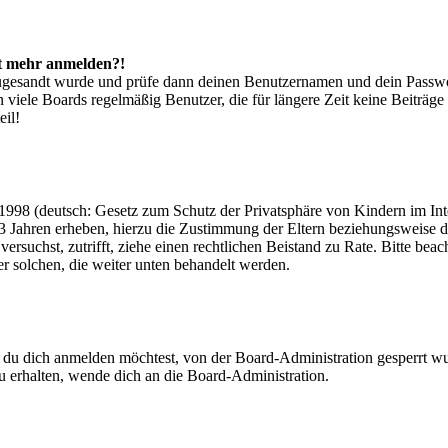
cht mehr anmelden?!
g zugesandt wurde und prüfe dann deinen Benutzernamen und dein Passwo
 viele Boards regelmäßig Benutzer, die für längere Zeit keine Beiträg
eil!
998 (deutsch: Gesetz zum Schutz der Privatsphäre von Kindern im Inter
3 Jahren erheben, hierzu die Zustimmung der Eltern beziehungsweise d
ren versuchst, zutrifft, ziehe einen rechtlichen Beistand zu Rate. Bitte
ßer solchen, die weiter unten behandelt werden.
 du dich anmelden möchtest, von der Board-Administration gesperrt wu
 erhalten, wende dich an die Board-Administration.