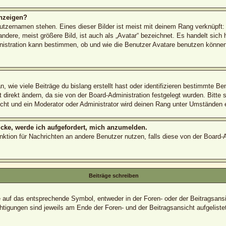
nzeigen?
utzernamen stehen. Eines dieser Bilder ist meist mit deinem Rang verknüpft: 
ere, meist größere Bild, ist auch als „Avatar“ bezeichnet. Es handelt sich h
nistration kann bestimmen, ob und wie die Benutzer Avatare benutzen können.
 wie viele Beiträge du bislang erstellt hast oder identifizieren bestimmte B
direkt ändern, da sie von der Board-Administration festgelegt wurden. Bitte 
cht und ein Moderator oder Administrator wird deinen Rang unter Umständen 
icke, werde ich aufgefordert, mich anzumelden.
Funktion für Nachrichten an andere Benutzer nutzen, falls diese von der Board
Beiträge schreiben
uf das entsprechende Symbol, entweder in der Foren- oder der Beitragsansich
htigungen sind jeweils am Ende der Foren- und der Beitragsansicht aufgelistet