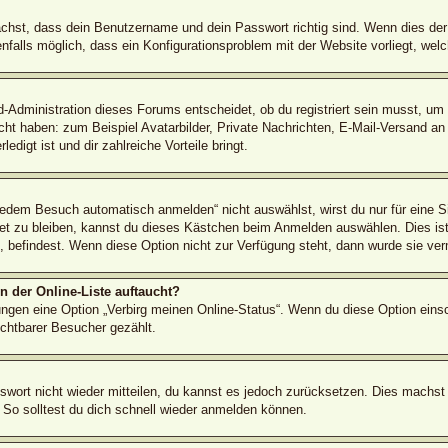
ächst, dass dein Benutzername und dein Passwort richtig sind. Wenn dies der 
nfalls möglich, dass ein Konfigurationsproblem mit der Website vorliegt, wel
d-Administration dieses Forums entscheidet, ob du registriert sein musst, um B
icht haben: zum Beispiel Avatarbilder, Private Nachrichten, E-Mail-Versand an
edigt ist und dir zahlreiche Vorteile bringt.
dem Besuch automatisch anmelden“ nicht auswählst, wirst du nur für eine S
et zu bleiben, kannst du dieses Kästchen beim Anmelden auswählen. Dies ist
é, befindest. Wenn diese Option nicht zur Verfügung steht, dann wurde sie ver
 der Online-Liste auftaucht?
lungen eine Option „Verbirg meinen Online-Status“. Wenn du diese Option eins
ichtbarer Besucher gezählt.
sswort nicht wieder mitteilen, du kannst es jedoch zurücksetzen. Dies machst
 So solltest du dich schnell wieder anmelden können.