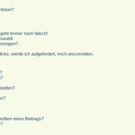
nktion?
r geht immer noch falsch!
uswahl!
anzeigen?
licke, werde ich aufgefordert, mich anzumelden.
?
n?
stellen?
en?
reiben eines Beitrags?
n?