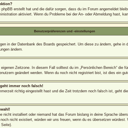
nktion?
e phpBB erstellt hat und die dafür sorgen, dass du im Forum angemeldet blei
inistration aktiviert. Wenn du Probleme bei der An- oder Abmeldung hast, ka
Benutzerpräferenzen und -einstellungen
lungen in der Datenbank des Boards gespeichert. Um diese zu ändern, gehe in 
lungen ändern.
 eigenen Zeitzone. In diesem Fall solltest du im „Persönlichen Bereich“ die fü
nutzern geändert werden. Wenn du noch nicht registriert bist, ist dies ein gute
r geht immer noch falsch!
erzeit richtig eingestellt hast und die Zeit trotzdem noch falsch ist, geht di
swahl!
 nicht installiert oder niemand hat das Forum bislang in deine Sprache überse
s noch nicht existiert, würden wir uns freuen, wenn du es übersetzen würdest
Seite).