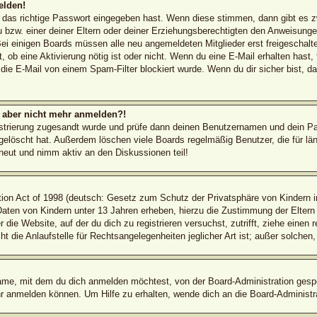
elden!
d das richtige Passwort eingegeben hast. Wenn diese stimmen, dann gibt es 
 bzw. einer deiner Eltern oder deiner Erziehungsberechtigten den Anweisungen 
 Bei einigen Boards müssen alle neu angemeldeten Mitglieder erst freigeschal
ilt, ob eine Aktivierung nötig ist oder nicht. Wenn du eine E-Mail erhalten has
die E-Mail von einem Spam-Filter blockiert wurde. Wenn du dir sicher bist, 
ch aber nicht mehr anmelden?!
egistrierung zugesandt wurde und prüfe dann deinen Benutzernamen und dein Pa
elöscht hat. Außerdem löschen viele Boards regelmäßig Benutzer, die für län
rneut und nimm aktiv an den Diskussionen teil!
on Act of 1998 (deutsch: Gesetz zum Schutz der Privatsphäre von Kindern im
 Daten von Kindern unter 13 Jahren erheben, hierzu die Zustimmung der Elter
r die Website, auf der du dich zu registrieren versuchst, zutrifft, ziehe einen
die Anlaufstelle für Rechtsangelegenheiten jeglicher Art ist; außer solchen,
ame, mit dem du dich anmelden möchtest, von der Board-Administration gespe
r anmelden können. Um Hilfe zu erhalten, wende dich an die Board-Administra