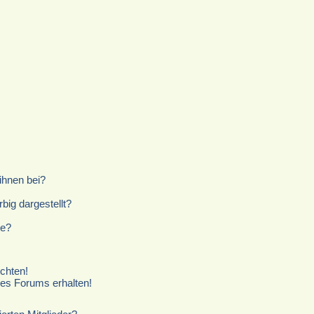
ihnen bei?
ig dargestellt?
te?
chten!
ses Forums erhalten!